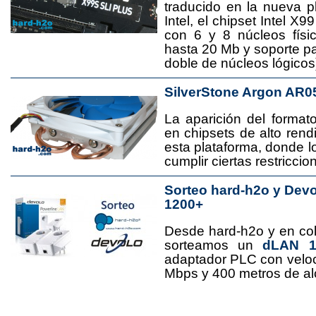
traducido en la nueva 
Intel, el chipset Intel 
con 6 y 8 núcleos físi
hasta 20 Mb y soporte pa
doble de núcleos lógicos
SilverStone Argon AR0
La aparición del format
en chipsets de alto rend
esta plataforma, donde
cumplir ciertas restricci
Sorteo hard-h2o y Dev
1200+
Desde hard-h2o y en co
sorteamos un
dLAN 12
adaptador PLC con velo
Mbps y 400 metros de al