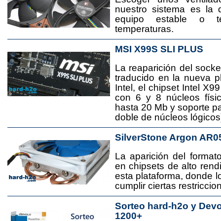
nuestro sistema es la 
equipo estable o t
temperaturas.
MSI X99S SLI PLUS
La reaparición del socke
traducido en la nueva 
Intel, el chipset Intel 
con 6 y 8 núcleos físi
hasta 20 Mb y soporte pa
doble de núcleos lógicos
SilverStone Argon AR0
La aparición del format
en chipsets de alto rend
esta plataforma, donde
cumplir ciertas restricci
Sorteo hard-h2o y Dev
1200+