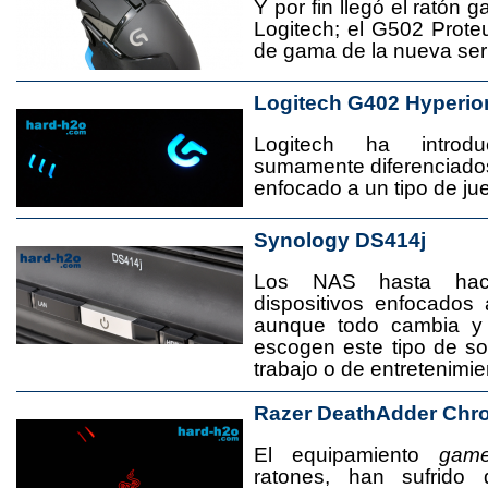
Y por fin llegó el ratón 
Logitech; el G502 Prote
de gama de la nueva seri
Logitech G402 Hyperio
Logitech ha introd
sumamente diferenciado
enfocado a un tipo de jue
Synology DS414j
Los NAS hasta ha
dispositivos enfocado
aunque todo cambia y
escogen este tipo de s
trabajo o de entretenimie
Razer DeathAdder Chr
El equipamiento
game
ratones, han sufrido