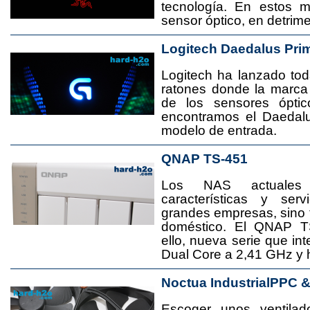
tecnología. En estos 
sensor óptico, en detrime
Logitech Daedalus Pri
Logitech ha lanzado t
ratones donde la marca
de los sensores ópti
encontramos el Daedal
modelo de entrada.
QNAP TS-451
Los NAS actuales
características y se
grandes empresas, sino
doméstico. El QNAP T
ello, nueva serie que in
Dual Core a 2,41 GHz y
Noctua IndustrialPPC 
Escoger unos ventila