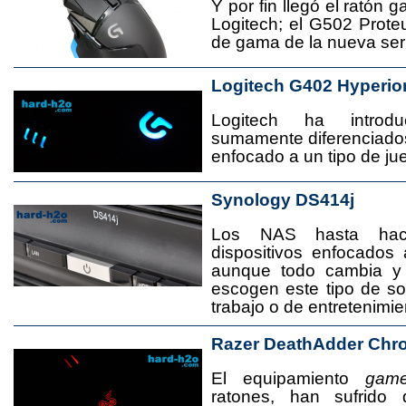
Y por fin llegó el ratón 
Logitech; el G502 Prote
de gama de la nueva seri
Logitech G402 Hyperio
Logitech ha introd
sumamente diferenciado
enfocado a un tipo de jue
Synology DS414j
Los NAS hasta ha
dispositivos enfocado
aunque todo cambia y
escogen este tipo de s
trabajo o de entretenimie
Razer DeathAdder Chr
El equipamiento
game
ratones, han sufrido