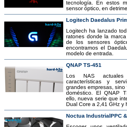
tecnología. En estos 
sensor óptico, en detrime
Logitech Daedalus Pri
Logitech ha lanzado t
ratones donde la marca
de los sensores ópti
encontramos el Daedal
modelo de entrada.
QNAP TS-451
Los NAS actuales
características y se
grandes empresas, sino
doméstico. El QNAP T
ello, nueva serie que in
Dual Core a 2,41 GHz y
Noctua IndustrialPPC 
Escoger unos ventila