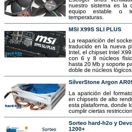
nuestro sistema es la 
equipo estable o t
temperaturas.
MSI X99S SLI PLUS
La reaparición del socke
traducido en la nueva 
Intel, el chipset Intel 
con 6 y 8 núcleos físi
hasta 20 Mb y soporte pa
doble de núcleos lógicos
SilverStone Argon AR0
La aparición del format
en chipsets de alto rend
esta plataforma, donde
cumplir ciertas restricci
Sorteo hard-h2o y Dev
1200+