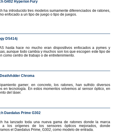
ch G402 Hyperion Fury
ch ha introducido tres modelos sumamente diferenciados de ratones,
no enfocado a un tipo de juego o tipo de juegos.
ogy DS414j
AS hasta hace no mucho eran dispositivos enfocados a pymes y
as, aunque todo cambia y muchos son los que escogen este tipo de
ón como centro de trabajo o de entretenimiento.
 DeathAdder Chroma
uipamiento
gamer
, en concreto, los ratones, han sufrido diversos
s en tecnología. En estos momentos volvemos al sensor óptico, en
nto del láser.
ch Daedalus Prime G302
ech ha lanzado toda una nueva gama de ratones donde la marca
a a los orígenes de los sensores ópticos mejorados, donde
ramos el Daedalus Prime, G302, como modelo de entrada.