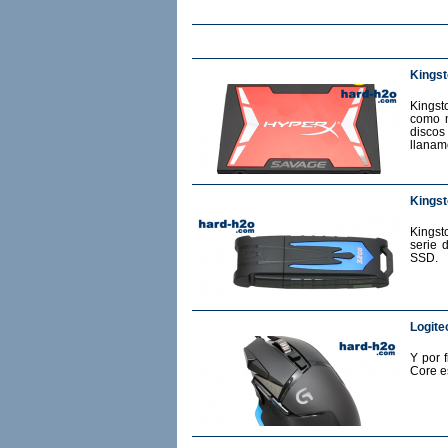
Kings
Kingst
como m
discos
llanam
Kingst
Kingst
serie 
SSD.
Logite
Y por 
Core e