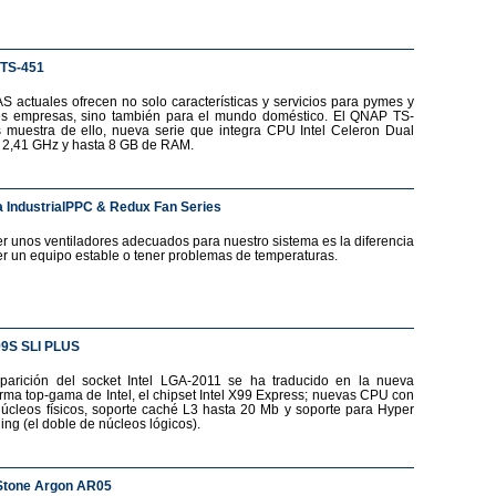
TS-451
S actuales ofrecen no solo características y servicios para pymes y
s empresas, sino también para el mundo doméstico. El QNAP TS-
 muestra de ello, nueva serie que integra CPU Intel Celeron Dual
 2,41 GHz y hasta 8 GB de RAM.
 IndustrialPPC & Redux Fan Series
r unos ventiladores adecuados para nuestro sistema es la diferencia
er un equipo estable o tener problemas de temperaturas.
99S SLI PLUS
parición del socket Intel LGA-2011 se ha traducido en la nueva
orma top-gama de Intel, el chipset Intel X99 Express; nuevas CPU con
núcleos físicos, soporte caché L3 hasta 20 Mb y soporte para Hyper
ing (el doble de núcleos lógicos).
Stone Argon AR05