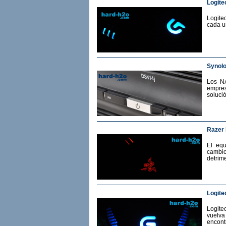
Logite
Logite
cada u
Synol
Los N
empres
soluci
Razer
El eq
cambio
detrime
Logite
Logit
vuelv
encont