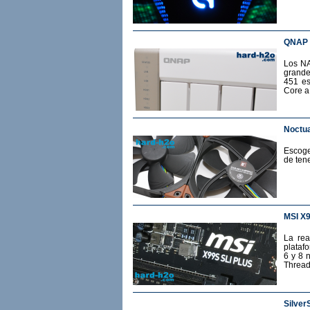
QNAP 
Los NA
grande
451 es
Core a
Noctua
Escoge
de ten
MSI X
La rea
plataf
6 y 8 
Thread
Silver