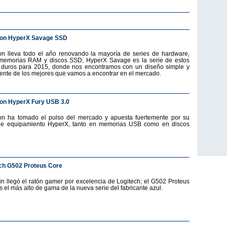
ton HyperX Savage SSD
on lleva todo el año renovando la mayoría de series de hardware,
emorias RAM y discos SSD; HyperX Savage es la serie de estos
 duros para 2015, donde nos encontramos con un diseño simple y
ente de los mejores que vamos a encontrar en el mercado.
on HyperX Fury USB 3.0
on ha tomado el pulso del mercado y apuesta fuertemente por su
de equipamiento HyperX, tanto en memorias USB como en discos
ch G502 Proteus Core
fin llegó el ratón gamer por excelencia de Logitech; el G502 Proteus
s el más alto de gama de la nueva serie del fabricante azul.