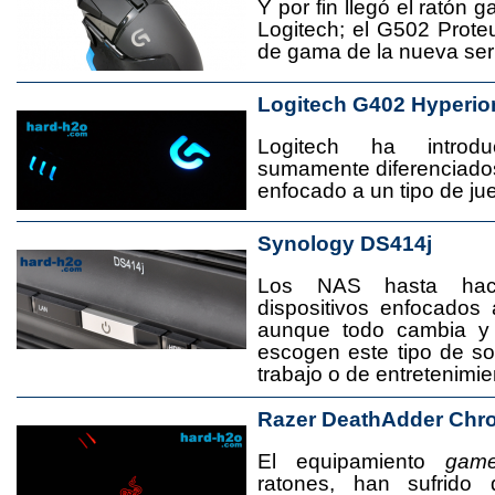
Y por fin llegó el ratón 
Logitech; el G502 Prote
de gama de la nueva seri
Logitech G402 Hyperio
Logitech ha introd
sumamente diferenciado
enfocado a un tipo de jue
Synology DS414j
Los NAS hasta ha
dispositivos enfocado
aunque todo cambia y
escogen este tipo de s
trabajo o de entretenimie
Razer DeathAdder Chr
El equipamiento
game
ratones, han sufrido