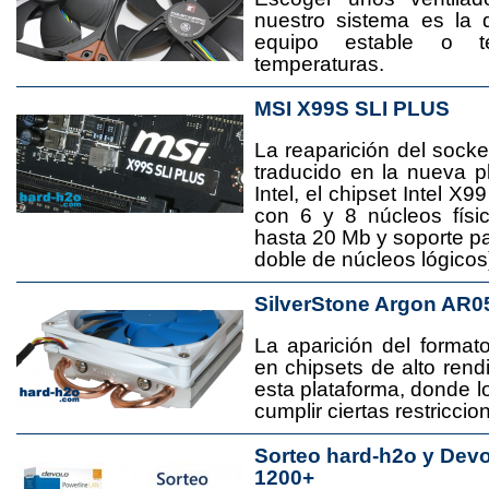
nuestro sistema es la 
equipo estable o t
temperaturas.
MSI X99S SLI PLUS
La reaparición del socke
traducido en la nueva 
Intel, el chipset Intel 
con 6 y 8 núcleos físi
hasta 20 Mb y soporte pa
doble de núcleos lógicos
SilverStone Argon AR0
La aparición del format
en chipsets de alto rend
esta plataforma, donde
cumplir ciertas restricci
Sorteo hard-h2o y Dev
1200+