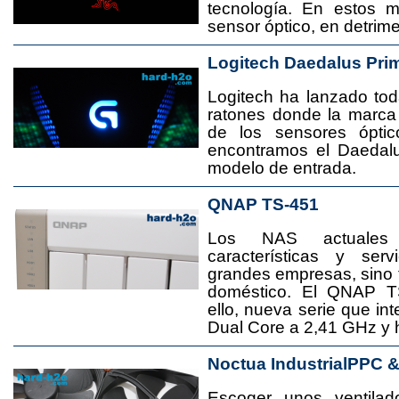
tecnología. En estos 
sensor óptico, en detrime
Logitech Daedalus Pri
Logitech ha lanzado t
ratones donde la marca
de los sensores ópti
encontramos el Daedal
modelo de entrada.
QNAP TS-451
Los NAS actuales
características y se
grandes empresas, sino
doméstico. El QNAP T
ello, nueva serie que in
Dual Core a 2,41 GHz y
Noctua IndustrialPPC 
Escoger unos ventila