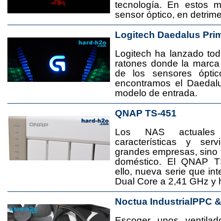
tecnología. En estos 
sensor óptico, en detrime
Logitech Daedalus Pri
Logitech ha lanzado t
ratones donde la marca
de los sensores ópti
encontramos el Daedal
modelo de entrada.
QNAP TS-451
Los NAS actuales
características y se
grandes empresas, sino
doméstico. El QNAP T
ello, nueva serie que in
Dual Core a 2,41 GHz y
Noctua IndustrialPPC 
Escoger unos ventila