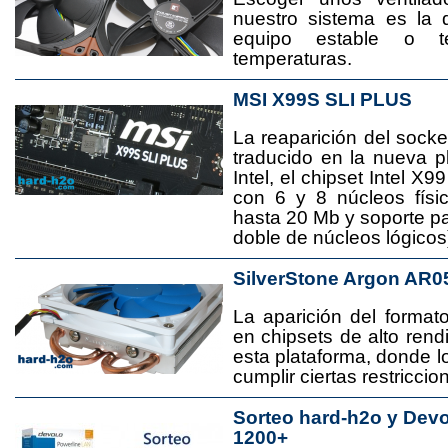
nuestro sistema es la 
equipo estable o t
temperaturas.
MSI X99S SLI PLUS
La reaparición del socke
traducido en la nueva 
Intel, el chipset Intel 
con 6 y 8 núcleos físi
hasta 20 Mb y soporte pa
doble de núcleos lógicos
SilverStone Argon AR0
La aparición del format
en chipsets de alto rend
esta plataforma, donde
cumplir ciertas restricci
Sorteo hard-h2o y Dev
1200+