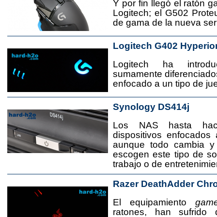
Y por fin llegó el ratón 
Logitech; el G502 Prote
de gama de la nueva seri
Logitech G402 Hyperio
Logitech ha introd
sumamente diferenciado
enfocado a un tipo de jue
Synology DS414j
Los NAS hasta ha
dispositivos enfocado
aunque todo cambia y
escogen este tipo de s
trabajo o de entretenimie
Razer DeathAdder Chr
El equipamiento
game
ratones, han sufrido