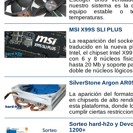
nuestro sistema es la 
equipo estable o t
temperaturas.
MSI X99S SLI PLUS
La reaparición del socke
traducido en la nueva 
Intel, el chipset Intel 
con 6 y 8 núcleos físi
hasta 20 Mb y soporte pa
doble de núcleos lógicos
SilverStone Argon AR0
La aparición del format
en chipsets de alto rend
esta plataforma, donde
cumplir ciertas restricci
Sorteo hard-h2o y Dev
1200+