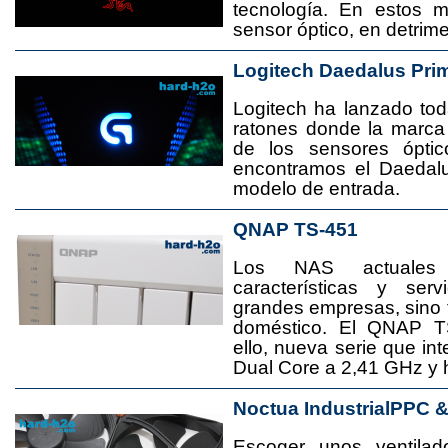
tecnología. En estos 
sensor óptico, en detrime
Logitech Daedalus Pri
Logitech ha lanzado t
ratones donde la marca
de los sensores ópti
encontramos el Daedal
modelo de entrada.
QNAP TS-451
Los NAS actuales
características y se
grandes empresas, sino
doméstico. El QNAP T
ello, nueva serie que in
Dual Core a 2,41 GHz y
Noctua IndustrialPPC 
Escoger unos ventila