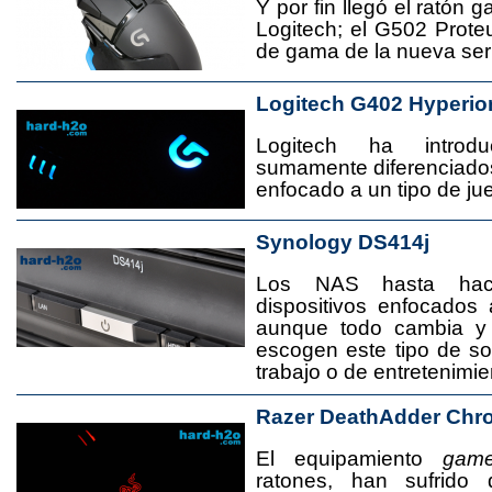
Y por fin llegó el ratón 
Logitech; el G502 Prote
de gama de la nueva seri
Logitech G402 Hyperio
Logitech ha introd
sumamente diferenciado
enfocado a un tipo de jue
Synology DS414j
Los NAS hasta ha
dispositivos enfocado
aunque todo cambia y
escogen este tipo de s
trabajo o de entretenimie
Razer DeathAdder Chr
El equipamiento
game
ratones, han sufrido