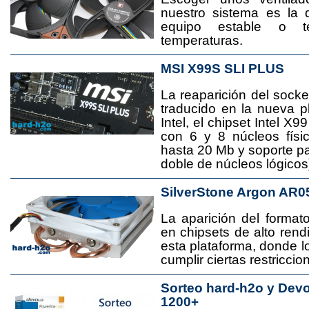
nuestro sistema es la 
equipo estable o t
temperaturas.
MSI X99S SLI PLUS
La reaparición del socke
traducido en la nueva 
Intel, el chipset Intel 
con 6 y 8 núcleos físi
hasta 20 Mb y soporte pa
doble de núcleos lógicos
SilverStone Argon AR0
La aparición del format
en chipsets de alto rend
esta plataforma, donde
cumplir ciertas restricci
Sorteo hard-h2o y Dev
1200+