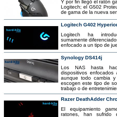
Y por fin llegó el ratón 
Logitech; el G502 Prote
de gama de la nueva seri
Logitech G402 Hyperio
Logitech ha introd
sumamente diferenciado
enfocado a un tipo de jue
Synology DS414j
Los NAS hasta ha
dispositivos enfocado
aunque todo cambia y
escogen este tipo de s
trabajo o de entretenimie
Razer DeathAdder Chr
El equipamiento
game
ratones, han sufrido