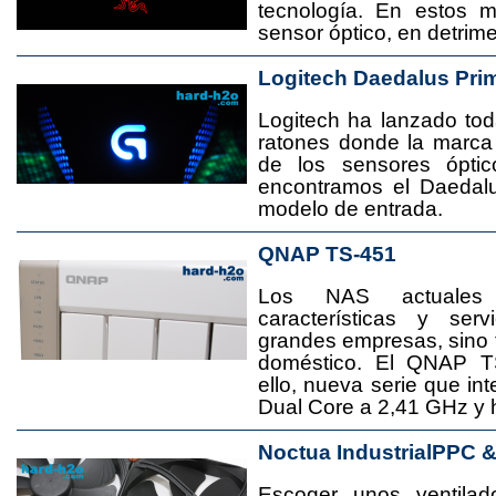
tecnología. En estos 
sensor óptico, en detrime
Logitech Daedalus Pri
Logitech ha lanzado t
ratones donde la marca
de los sensores ópti
encontramos el Daedal
modelo de entrada.
QNAP TS-451
Los NAS actuales
características y se
grandes empresas, sino
doméstico. El QNAP T
ello, nueva serie que in
Dual Core a 2,41 GHz y
Noctua IndustrialPPC 
Escoger unos ventila