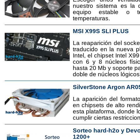
nuestro sistema es la 
equipo estable o t
temperaturas.
MSI X99S SLI PLUS
La reaparición del socke
traducido en la nueva 
Intel, el chipset Intel 
con 6 y 8 núcleos físi
hasta 20 Mb y soporte pa
doble de núcleos lógicos
SilverStone Argon AR0
La aparición del format
en chipsets de alto rend
esta plataforma, donde
cumplir ciertas restricci
Sorteo hard-h2o y Dev
1200+