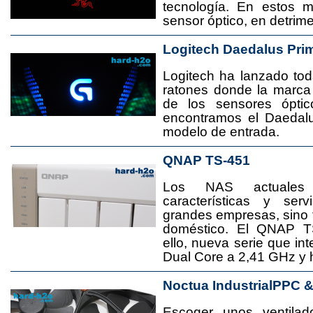
tecnología. En estos 
sensor óptico, en detrime
Logitech Daedalus Pri
Logitech ha lanzado t
ratones donde la marca
de los sensores ópti
encontramos el Daedal
modelo de entrada.
QNAP TS-451
Los NAS actuales
características y se
grandes empresas, sino
doméstico. El QNAP T
ello, nueva serie que in
Dual Core a 2,41 GHz y
Noctua IndustrialPPC 
Escoger unos ventila