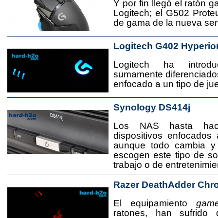
Y por fin llegó el ratón 
Logitech; el G502 Prote
de gama de la nueva seri
Logitech G402 Hyperio
Logitech ha introd
sumamente diferenciado
enfocado a un tipo de jue
Synology DS414j
Los NAS hasta ha
dispositivos enfocado
aunque todo cambia y
escogen este tipo de s
trabajo o de entretenimie
Razer DeathAdder Chr
El equipamiento
game
ratones, han sufrido