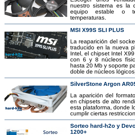
nuestro sistema es la 
equipo estable o t
temperaturas.
MSI X99S SLI PLUS
La reaparición del socke
traducido en la nueva 
Intel, el chipset Intel 
con 6 y 8 núcleos físi
hasta 20 Mb y soporte pa
doble de núcleos lógicos
SilverStone Argon AR0
La aparición del format
en chipsets de alto rend
esta plataforma, donde
cumplir ciertas restricci
Sorteo hard-h2o y Dev
1200+