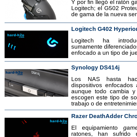
Y por fin llegó el ratón 
Logitech; el G502 Prote
de gama de la nueva seri
Logitech G402 Hyperio
Logitech ha introd
sumamente diferenciado
enfocado a un tipo de jue
Synology DS414j
Los NAS hasta ha
dispositivos enfocado
aunque todo cambia y
escogen este tipo de s
trabajo o de entretenimie
Razer DeathAdder Chr
El equipamiento
game
ratones, han sufrido