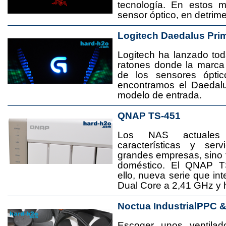
tecnología. En estos 
sensor óptico, en detrime
Logitech Daedalus Pri
Logitech ha lanzado t
ratones donde la marca
de los sensores ópti
encontramos el Daedal
modelo de entrada.
QNAP TS-451
Los NAS actuales
características y se
grandes empresas, sino
doméstico. El QNAP T
ello, nueva serie que in
Dual Core a 2,41 GHz y
Noctua IndustrialPPC 
Escoger unos ventila