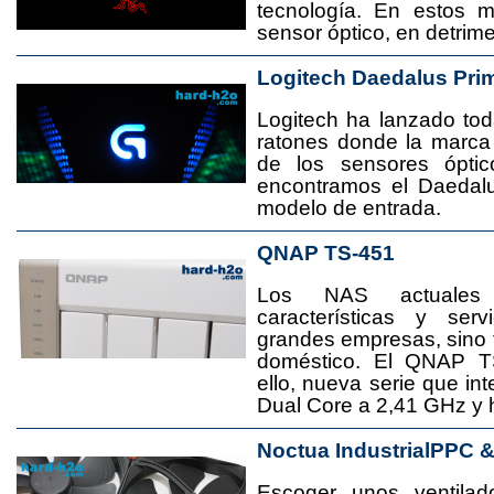
tecnología. En estos 
sensor óptico, en detrime
Logitech Daedalus Pri
Logitech ha lanzado t
ratones donde la marca
de los sensores ópti
encontramos el Daedal
modelo de entrada.
QNAP TS-451
Los NAS actuales
características y se
grandes empresas, sino
doméstico. El QNAP T
ello, nueva serie que in
Dual Core a 2,41 GHz y
Noctua IndustrialPPC 
Escoger unos ventila