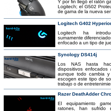
Y por fin llegó el ratón 
Logitech; el G502 Prote
de gama de la nueva seri
Logitech G402 Hyperio
Logitech ha introd
sumamente diferenciado
enfocado a un tipo de jue
Synology DS414j
Los NAS hasta ha
dispositivos enfocado
aunque todo cambia y
escogen este tipo de s
trabajo o de entretenimie
Razer DeathAdder Chr
El equipamiento
game
ratones, han sufrido