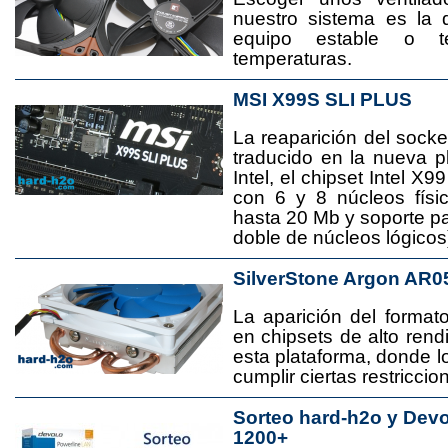
nuestro sistema es la 
equipo estable o t
temperaturas.
MSI X99S SLI PLUS
La reaparición del socke
traducido en la nueva 
Intel, el chipset Intel 
con 6 y 8 núcleos físi
hasta 20 Mb y soporte pa
doble de núcleos lógicos
SilverStone Argon AR0
La aparición del format
en chipsets de alto rend
esta plataforma, donde
cumplir ciertas restricci
Sorteo hard-h2o y Dev
1200+