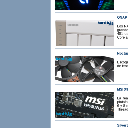
QNAP 
Los NA
grande
451 es
Core a
Noctua
Escoge
de ten
MSI X
La rea
plataf
6 y 8 
Thread
Silver