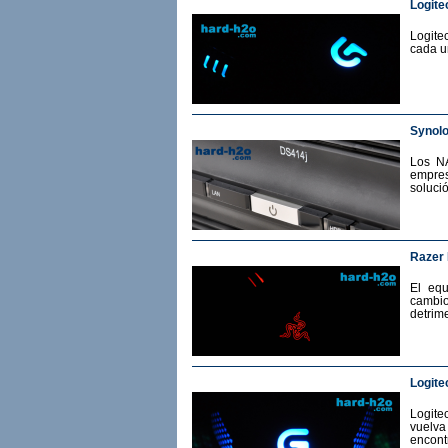
Logite
Logite
cada u
Synol
Los N
empres
soluci
Razer
El eq
cambio
detrime
Logite
Logit
vuelv
encont