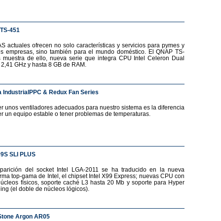
TS-451
S actuales ofrecen no solo características y servicios para pymes y
s empresas, sino también para el mundo doméstico. El QNAP TS-
 muestra de ello, nueva serie que integra CPU Intel Celeron Dual
 2,41 GHz y hasta 8 GB de RAM.
 IndustrialPPC & Redux Fan Series
r unos ventiladores adecuados para nuestro sistema es la diferencia
er un equipo estable o tener problemas de temperaturas.
99S SLI PLUS
parición del socket Intel LGA-2011 se ha traducido en la nueva
orma top-gama de Intel, el chipset Intel X99 Express; nuevas CPU con
núcleos físicos, soporte caché L3 hasta 20 Mb y soporte para Hyper
ing (el doble de núcleos lógicos).
Stone Argon AR05