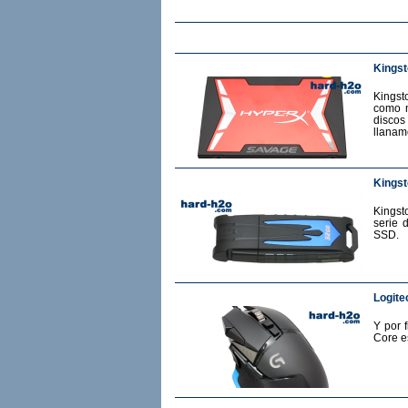
Kings
Kingst
como m
discos
llanam
Kingst
Kingst
serie 
SSD.
Logite
Y por 
Core e