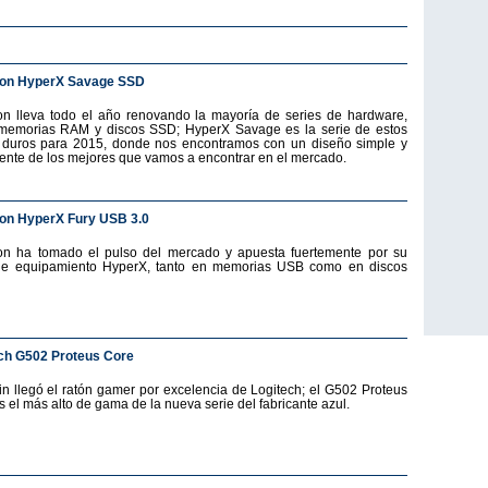
ton HyperX Savage SSD
on lleva todo el año renovando la mayoría de series de hardware,
emorias RAM y discos SSD; HyperX Savage es la serie de estos
 duros para 2015, donde nos encontramos con un diseño simple y
ente de los mejores que vamos a encontrar en el mercado.
on HyperX Fury USB 3.0
on ha tomado el pulso del mercado y apuesta fuertemente por su
de equipamiento HyperX, tanto en memorias USB como en discos
ch G502 Proteus Core
fin llegó el ratón gamer por excelencia de Logitech; el G502 Proteus
s el más alto de gama de la nueva serie del fabricante azul.