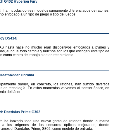
ch G402 Hyperion Fury
ch ha introducido tres modelos sumamente diferenciados de ratones,
no enfocado a un tipo de juego o tipo de juegos.
ogy DS414j
AS hasta hace no mucho eran dispositivos enfocados a pymes y
as, aunque todo cambia y muchos son los que escogen este tipo de
ón como centro de trabajo o de entretenimiento.
 DeathAdder Chroma
uipamiento
gamer
, en concreto, los ratones, han sufrido diversos
s en tecnología. En estos momentos volvemos al sensor óptico, en
nto del láser.
ch Daedalus Prime G302
ech ha lanzado toda una nueva gama de ratones donde la marca
a a los orígenes de los sensores ópticos mejorados, donde
ramos el Daedalus Prime, G302, como modelo de entrada.