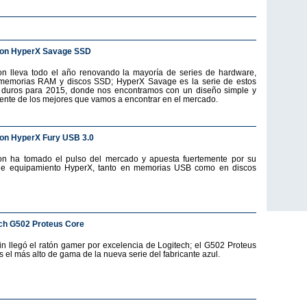
ton HyperX Savage SSD
on lleva todo el año renovando la mayoría de series de hardware,
emorias RAM y discos SSD; HyperX Savage es la serie de estos
 duros para 2015, donde nos encontramos con un diseño simple y
ente de los mejores que vamos a encontrar en el mercado.
on HyperX Fury USB 3.0
on ha tomado el pulso del mercado y apuesta fuertemente por su
de equipamiento HyperX, tanto en memorias USB como en discos
ch G502 Proteus Core
fin llegó el ratón gamer por excelencia de Logitech; el G502 Proteus
s el más alto de gama de la nueva serie del fabricante azul.