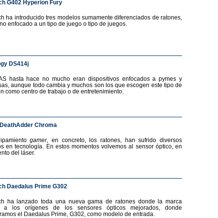
ch G402 Hyperion Fury
ch ha introducido tres modelos sumamente diferenciados de ratones,
no enfocado a un tipo de juego o tipo de juegos.
ogy DS414j
AS hasta hace no mucho eran dispositivos enfocados a pymes y
as, aunque todo cambia y muchos son los que escogen este tipo de
ón como centro de trabajo o de entretenimiento.
 DeathAdder Chroma
uipamiento
gamer
, en concreto, los ratones, han sufrido diversos
s en tecnología. En estos momentos volvemos al sensor óptico, en
nto del láser.
ch Daedalus Prime G302
ech ha lanzado toda una nueva gama de ratones donde la marca
a a los orígenes de los sensores ópticos mejorados, donde
ramos el Daedalus Prime, G302, como modelo de entrada.