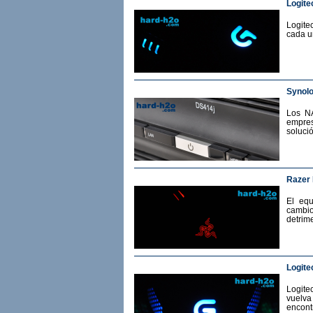
Logite
Logite
cada u
Synol
Los N
empres
soluci
Razer
El eq
cambio
detrime
Logite
Logit
vuelv
encont