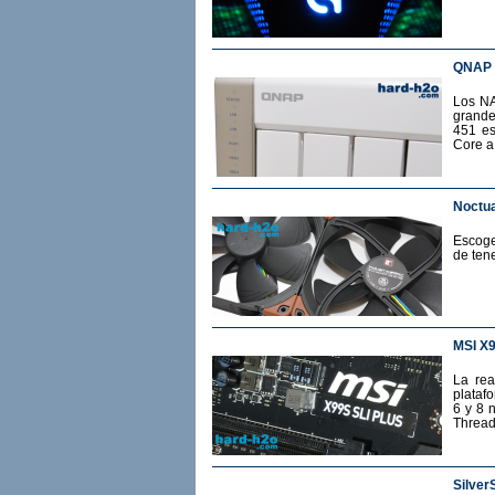
QNAP 
Los NA
grande
451 es
Core a
Noctua
Escoge
de ten
MSI X
La rea
plataf
6 y 8 
Thread
Silver