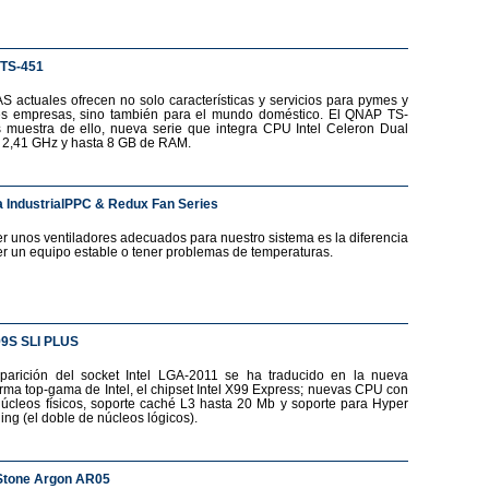
TS-451
S actuales ofrecen no solo características y servicios para pymes y
s empresas, sino también para el mundo doméstico. El QNAP TS-
 muestra de ello, nueva serie que integra CPU Intel Celeron Dual
 2,41 GHz y hasta 8 GB de RAM.
 IndustrialPPC & Redux Fan Series
r unos ventiladores adecuados para nuestro sistema es la diferencia
er un equipo estable o tener problemas de temperaturas.
99S SLI PLUS
parición del socket Intel LGA-2011 se ha traducido en la nueva
orma top-gama de Intel, el chipset Intel X99 Express; nuevas CPU con
núcleos físicos, soporte caché L3 hasta 20 Mb y soporte para Hyper
ing (el doble de núcleos lógicos).
Stone Argon AR05