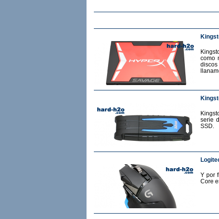
Kings
Kingst
como m
discos
llanam
Kingst
Kingst
serie 
SSD.
Logite
Y por 
Core e