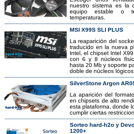
nuestro sistema es la 
equipo estable o t
temperaturas.
MSI X99S SLI PLUS
La reaparición del socke
traducido en la nueva 
Intel, el chipset Intel 
con 6 y 8 núcleos físi
hasta 20 Mb y soporte pa
doble de núcleos lógicos
SilverStone Argon AR0
La aparición del format
en chipsets de alto rend
esta plataforma, donde
cumplir ciertas restricci
Sorteo hard-h2o y Dev
1200+