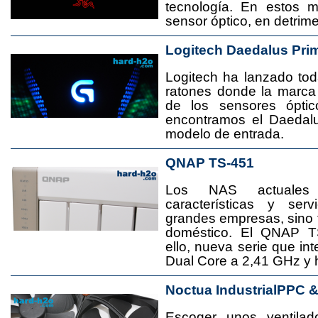
tecnología. En estos 
sensor óptico, en detrime
Logitech Daedalus Pri
Logitech ha lanzado t
ratones donde la marca
de los sensores ópti
encontramos el Daedal
modelo de entrada.
QNAP TS-451
Los NAS actuales
características y se
grandes empresas, sino
doméstico. El QNAP T
ello, nueva serie que in
Dual Core a 2,41 GHz y
Noctua IndustrialPPC 
Escoger unos ventila