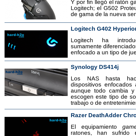
Y por fin llegó el ratón 
Logitech; el G502 Prote
de gama de la nueva seri
Logitech G402 Hyperio
Logitech ha introd
sumamente diferenciado
enfocado a un tipo de jue
Synology DS414j
Los NAS hasta ha
dispositivos enfocado
aunque todo cambia y
escogen este tipo de s
trabajo o de entretenimie
Razer DeathAdder Chr
El equipamiento
game
ratones, han sufrido