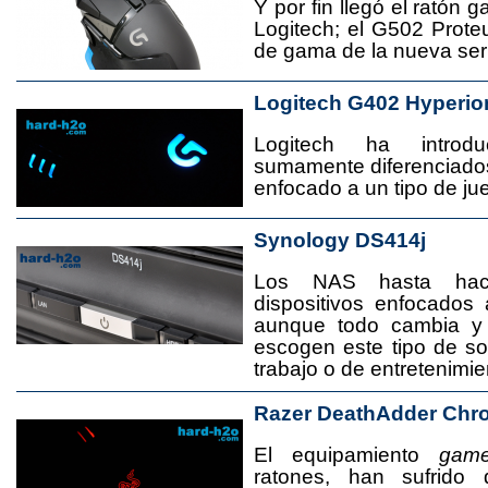
Y por fin llegó el ratón 
Logitech; el G502 Prote
de gama de la nueva seri
Logitech G402 Hyperio
Logitech ha introd
sumamente diferenciado
enfocado a un tipo de jue
Synology DS414j
Los NAS hasta ha
dispositivos enfocado
aunque todo cambia y
escogen este tipo de s
trabajo o de entretenimie
Razer DeathAdder Chr
El equipamiento
game
ratones, han sufrido