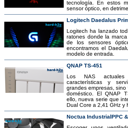
tecnología. En estos 
sensor óptico, en detrime
Logitech Daedalus Pri
Logitech ha lanzado t
ratones donde la marca
de los sensores ópti
encontramos el Daedal
modelo de entrada.
QNAP TS-451
Los NAS actuales
características y se
grandes empresas, sino
doméstico. El QNAP T
ello, nueva serie que in
Dual Core a 2,41 GHz y
Noctua IndustrialPPC 
Escoger unos ventila