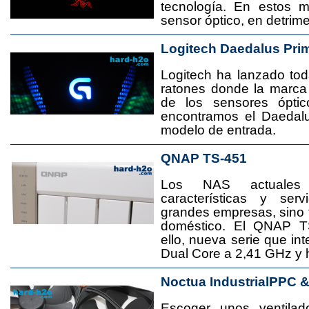
tecnología. En estos 
sensor óptico, en detrime
Logitech Daedalus Pri
Logitech ha lanzado t
ratones donde la marca
de los sensores ópti
encontramos el Daedal
modelo de entrada.
QNAP TS-451
Los NAS actuales
características y se
grandes empresas, sino
doméstico. El QNAP T
ello, nueva serie que in
Dual Core a 2,41 GHz y
Noctua IndustrialPPC 
Escoger unos ventila