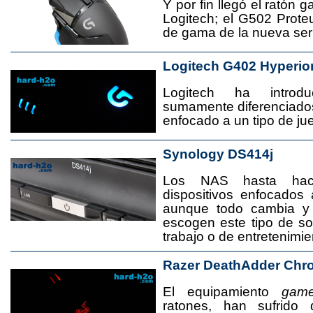
Y por fin llegó el ratón 
Logitech; el G502 Prote
de gama de la nueva seri
Logitech G402 Hyperio
Logitech ha introd
sumamente diferenciado
enfocado a un tipo de jue
Synology DS414j
Los NAS hasta ha
dispositivos enfocado
aunque todo cambia y
escogen este tipo de s
trabajo o de entretenimie
Razer DeathAdder Chr
El equipamiento
game
ratones, han sufrido