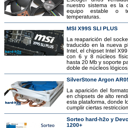
nuestro sistema es la 
equipo estable o t
temperaturas.
MSI X99S SLI PLUS
La reaparición del socke
traducido en la nueva 
Intel, el chipset Intel 
con 6 y 8 núcleos físi
hasta 20 Mb y soporte pa
doble de núcleos lógicos
SilverStone Argon AR0
La aparición del format
en chipsets de alto rend
esta plataforma, donde
cumplir ciertas restricci
Sorteo hard-h2o y Dev
1200+