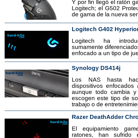
Y por fin llegó el ratón 
Logitech; el G502 Prote
de gama de la nueva seri
Logitech G402 Hyperio
Logitech ha introd
sumamente diferenciado
enfocado a un tipo de jue
Synology DS414j
Los NAS hasta ha
dispositivos enfocado
aunque todo cambia y
escogen este tipo de s
trabajo o de entretenimie
Razer DeathAdder Chr
El equipamiento
game
ratones, han sufrido