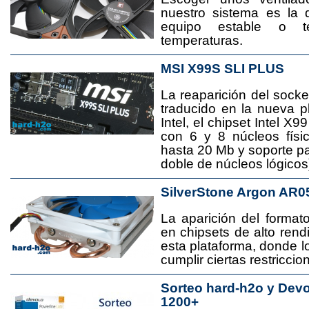
nuestro sistema es la 
equipo estable o t
temperaturas.
MSI X99S SLI PLUS
La reaparición del socke
traducido en la nueva 
Intel, el chipset Intel 
con 6 y 8 núcleos físi
hasta 20 Mb y soporte pa
doble de núcleos lógicos
SilverStone Argon AR0
La aparición del format
en chipsets de alto rend
esta plataforma, donde
cumplir ciertas restricci
Sorteo hard-h2o y Dev
1200+