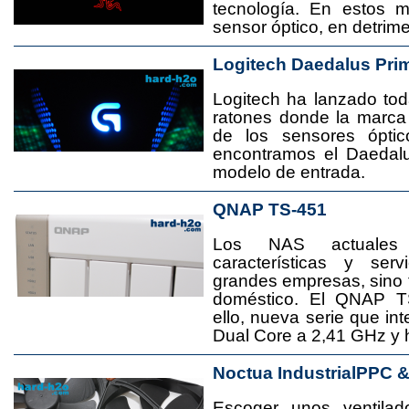
tecnología. En estos 
sensor óptico, en detrime
Logitech Daedalus Pri
Logitech ha lanzado t
ratones donde la marca
de los sensores ópti
encontramos el Daedal
modelo de entrada.
QNAP TS-451
Los NAS actuales
características y se
grandes empresas, sino
doméstico. El QNAP T
ello, nueva serie que in
Dual Core a 2,41 GHz y
Noctua IndustrialPPC 
Escoger unos ventila