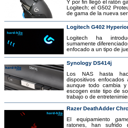
Y por fin llegó el ratón 
Logitech; el G502 Prote
de gama de la nueva seri
Logitech G402 Hyperio
Logitech ha introd
sumamente diferenciado
enfocado a un tipo de jue
Synology DS414j
Los NAS hasta ha
dispositivos enfocado
aunque todo cambia y
escogen este tipo de s
trabajo o de entretenimie
Razer DeathAdder Chr
El equipamiento
game
ratones, han sufrido