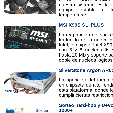
nuestro sistema es la 
equipo estable o t
temperaturas.
MSI X99S SLI PLUS
La reaparición del socke
traducido en la nueva 
Intel, el chipset Intel 
con 6 y 8 núcleos físi
hasta 20 Mb y soporte pa
doble de núcleos lógicos
SilverStone Argon AR0
La aparición del format
en chipsets de alto rend
esta plataforma, donde
cumplir ciertas restricci
Sorteo hard-h2o y Dev
1200+