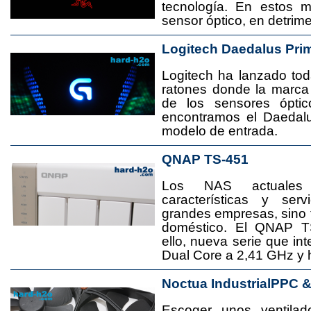
tecnología. En estos 
sensor óptico, en detrime
Logitech Daedalus Pri
Logitech ha lanzado t
ratones donde la marca
de los sensores ópti
encontramos el Daedal
modelo de entrada.
QNAP TS-451
Los NAS actuales
características y se
grandes empresas, sino
doméstico. El QNAP T
ello, nueva serie que in
Dual Core a 2,41 GHz y
Noctua IndustrialPPC 
Escoger unos ventila