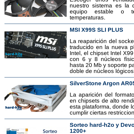
nuestro sistema es la 
equipo estable o t
temperaturas.
MSI X99S SLI PLUS
La reaparición del socke
traducido en la nueva 
Intel, el chipset Intel 
con 6 y 8 núcleos físi
hasta 20 Mb y soporte pa
doble de núcleos lógicos
SilverStone Argon AR0
La aparición del format
en chipsets de alto rend
esta plataforma, donde
cumplir ciertas restricci
Sorteo hard-h2o y Dev
1200+