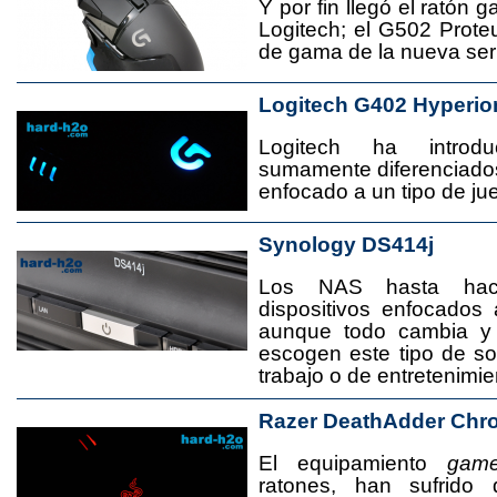
Y por fin llegó el ratón 
Logitech; el G502 Prote
de gama de la nueva seri
Logitech G402 Hyperio
Logitech ha introd
sumamente diferenciado
enfocado a un tipo de jue
Synology DS414j
Los NAS hasta ha
dispositivos enfocado
aunque todo cambia y
escogen este tipo de s
trabajo o de entretenimie
Razer DeathAdder Chr
El equipamiento
game
ratones, han sufrido