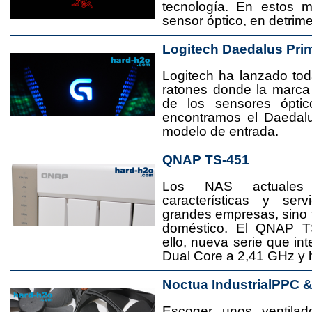
tecnología. En estos 
sensor óptico, en detrime
Logitech Daedalus Pri
Logitech ha lanzado t
ratones donde la marca
de los sensores ópti
encontramos el Daedal
modelo de entrada.
QNAP TS-451
Los NAS actuales
características y se
grandes empresas, sino
doméstico. El QNAP T
ello, nueva serie que in
Dual Core a 2,41 GHz y
Noctua IndustrialPPC 
Escoger unos ventila