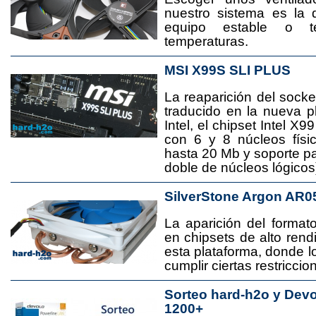
nuestro sistema es la 
equipo estable o t
temperaturas.
MSI X99S SLI PLUS
La reaparición del socke
traducido en la nueva 
Intel, el chipset Intel 
con 6 y 8 núcleos físi
hasta 20 Mb y soporte pa
doble de núcleos lógicos
SilverStone Argon AR0
La aparición del format
en chipsets de alto rend
esta plataforma, donde
cumplir ciertas restricci
Sorteo hard-h2o y Dev
1200+