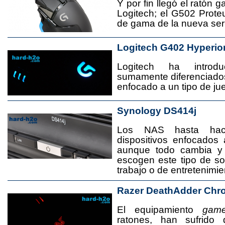
Y por fin llegó el ratón 
Logitech; el G502 Prote
de gama de la nueva seri
Logitech G402 Hyperio
Logitech ha introd
sumamente diferenciado
enfocado a un tipo de jue
Synology DS414j
Los NAS hasta ha
dispositivos enfocado
aunque todo cambia y
escogen este tipo de s
trabajo o de entretenimie
Razer DeathAdder Chr
El equipamiento
game
ratones, han sufrido