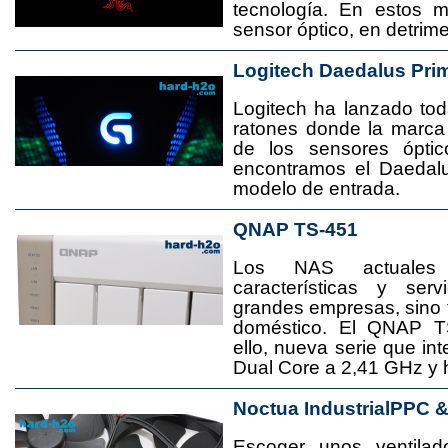
tecnología. En estos 
sensor óptico, en detrime
Logitech Daedalus Pri
Logitech ha lanzado t
ratones donde la marca
de los sensores ópti
encontramos el Daedal
modelo de entrada.
QNAP TS-451
Los NAS actuales
características y se
grandes empresas, sino
doméstico. El QNAP T
ello, nueva serie que in
Dual Core a 2,41 GHz y
Noctua IndustrialPPC 
Escoger unos ventila