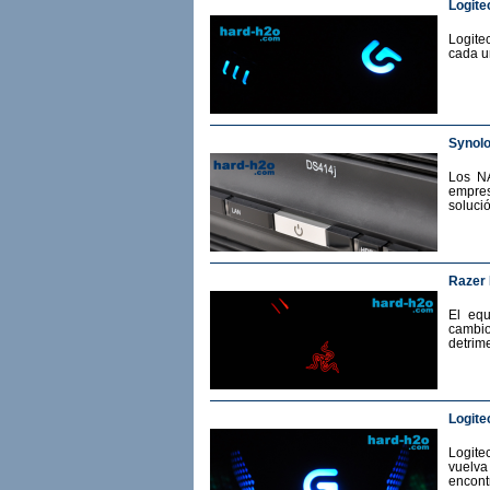
Logite
Logite
cada u
Synol
Los N
empres
soluci
Razer
El eq
cambio
detrime
Logite
Logit
vuelv
encont