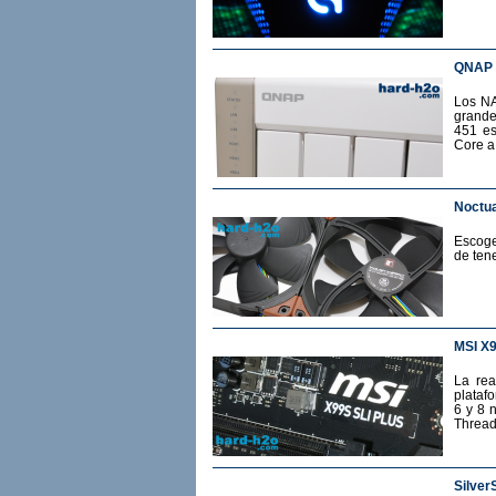
QNAP 
Los NA
grande
451 es
Core a
Noctua
Escoge
de ten
MSI X
La rea
plataf
6 y 8 
Thread
Silver