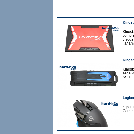
Kings
Kingst
como m
discos
llanam
Kingst
Kingst
serie 
SSD.
Logite
Y por 
Core e