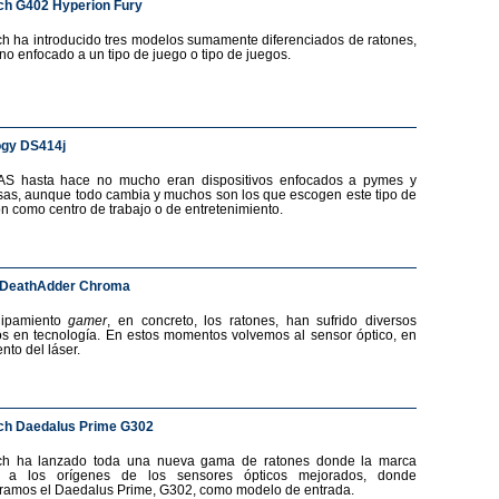
ch G402 Hyperion Fury
ch ha introducido tres modelos sumamente diferenciados de ratones,
no enfocado a un tipo de juego o tipo de juegos.
ogy DS414j
AS hasta hace no mucho eran dispositivos enfocados a pymes y
as, aunque todo cambia y muchos son los que escogen este tipo de
ón como centro de trabajo o de entretenimiento.
 DeathAdder Chroma
uipamiento
gamer
, en concreto, los ratones, han sufrido diversos
s en tecnología. En estos momentos volvemos al sensor óptico, en
nto del láser.
ch Daedalus Prime G302
ech ha lanzado toda una nueva gama de ratones donde la marca
a a los orígenes de los sensores ópticos mejorados, donde
ramos el Daedalus Prime, G302, como modelo de entrada.