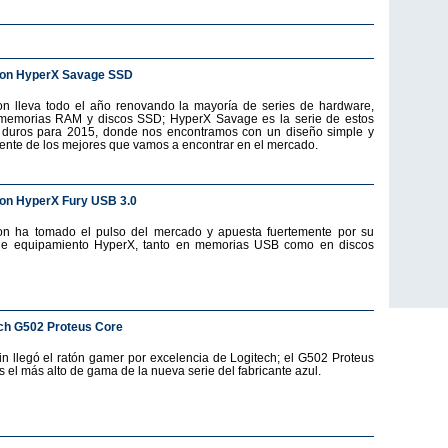
ton HyperX Savage SSD
on lleva todo el año renovando la mayoría de series de hardware,
emorias RAM y discos SSD; HyperX Savage es la serie de estos
 duros para 2015, donde nos encontramos con un diseño simple y
ente de los mejores que vamos a encontrar en el mercado.
on HyperX Fury USB 3.0
on ha tomado el pulso del mercado y apuesta fuertemente por su
de equipamiento HyperX, tanto en memorias USB como en discos
ch G502 Proteus Core
fin llegó el ratón gamer por excelencia de Logitech; el G502 Proteus
s el más alto de gama de la nueva serie del fabricante azul.