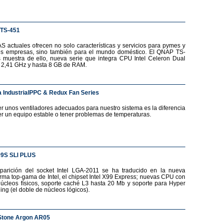
TS-451
S actuales ofrecen no solo características y servicios para pymes y
s empresas, sino también para el mundo doméstico. El QNAP TS-
 muestra de ello, nueva serie que integra CPU Intel Celeron Dual
 2,41 GHz y hasta 8 GB de RAM.
 IndustrialPPC & Redux Fan Series
r unos ventiladores adecuados para nuestro sistema es la diferencia
er un equipo estable o tener problemas de temperaturas.
99S SLI PLUS
parición del socket Intel LGA-2011 se ha traducido en la nueva
orma top-gama de Intel, el chipset Intel X99 Express; nuevas CPU con
núcleos físicos, soporte caché L3 hasta 20 Mb y soporte para Hyper
ing (el doble de núcleos lógicos).
Stone Argon AR05