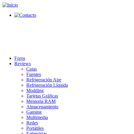
Foros
Reviews
Cajas
Fuentes
Refrigeración Aire
Refrigeración Líquida
Modding
Tarjetas Gráficas
Memoria RAM
Almacenamiento
Gaming
Multimedia
Redes
Portátiles
Entrevistas