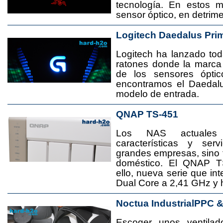
tecnología. En estos 
sensor óptico, en detrime
Logitech Daedalus Pri
Logitech ha lanzado t
ratones donde la marca
de los sensores ópti
encontramos el Daedal
modelo de entrada.
QNAP TS-451
Los NAS actuales
características y se
grandes empresas, sino
doméstico. El QNAP T
ello, nueva serie que in
Dual Core a 2,41 GHz y
Noctua IndustrialPPC 
Escoger unos ventila