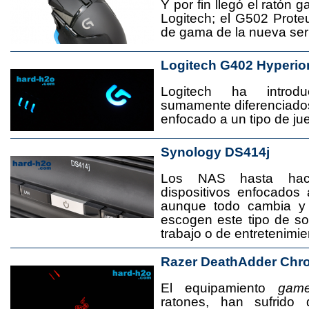
Y por fin llegó el ratón 
Logitech; el G502 Prote
de gama de la nueva seri
Logitech G402 Hyperio
Logitech ha introd
sumamente diferenciado
enfocado a un tipo de jue
Synology DS414j
Los NAS hasta ha
dispositivos enfocado
aunque todo cambia y
escogen este tipo de s
trabajo o de entretenimie
Razer DeathAdder Chr
El equipamiento
game
ratones, han sufrido