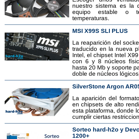
nuestro sistema es la 
equipo estable o t
temperaturas.
MSI X99S SLI PLUS
La reaparición del socke
traducido en la nueva 
Intel, el chipset Intel 
con 6 y 8 núcleos físi
hasta 20 Mb y soporte pa
doble de núcleos lógicos
SilverStone Argon AR0
La aparición del format
en chipsets de alto rend
esta plataforma, donde
cumplir ciertas restricci
Sorteo hard-h2o y Dev
1200+