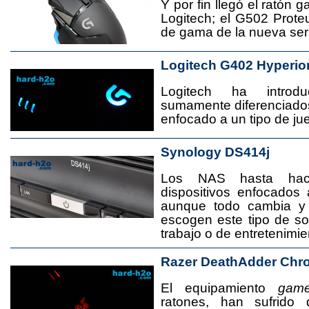
Y por fin llegó el ratón 
Logitech; el G502 Prote
de gama de la nueva seri
Logitech G402 Hyperio
Logitech ha introd
sumamente diferenciado
enfocado a un tipo de jue
Synology DS414j
Los NAS hasta ha
dispositivos enfocado
aunque todo cambia y
escogen este tipo de s
trabajo o de entretenimie
Razer DeathAdder Chr
El equipamiento
game
ratones, han sufrido