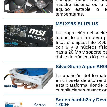
nuestro sistema es la 
equipo estable o t
temperaturas.
MSI X99S SLI PLUS
La reaparición del socke
traducido en la nueva 
Intel, el chipset Intel 
con 6 y 8 núcleos físi
hasta 20 Mb y soporte pa
doble de núcleos lógicos
SilverStone Argon AR0
La aparición del format
en chipsets de alto rend
esta plataforma, donde
cumplir ciertas restricci
Sorteo hard-h2o y Dev
1200+