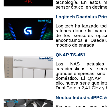
tecnología. En estos 
sensor óptico, en detrime
Logitech Daedalus Pri
Logitech ha lanzado t
ratones donde la marca
de los sensores ópti
encontramos el Daedal
modelo de entrada.
QNAP TS-451
Los NAS actuales
características y se
grandes empresas, sino
doméstico. El QNAP T
ello, nueva serie que in
Dual Core a 2,41 GHz y
Noctua IndustrialPPC 
Escoger unos ventila