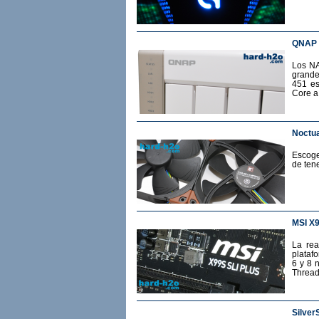
QNAP 
Los NA
grande
451 es
Core a
Noctua
Escoge
de ten
MSI X
La rea
plataf
6 y 8 
Thread
Silver