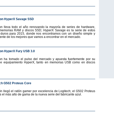
ton HyperX Savage SSD
on lleva todo el año renovando la mayoría de series de hardware,
emorias RAM y discos SSD; HyperX Savage es la serie de estos
 duros para 2015, donde nos encontramos con un diseño simple y
ente de los mejores que vamos a encontrar en el mercado.
on HyperX Fury USB 3.0
on ha tomado el pulso del mercado y apuesta fuertemente por su
de equipamiento HyperX, tanto en memorias USB como en discos
ch G502 Proteus Core
fin llegó el ratón gamer por excelencia de Logitech; el G502 Proteus
s el más alto de gama de la nueva serie del fabricante azul.