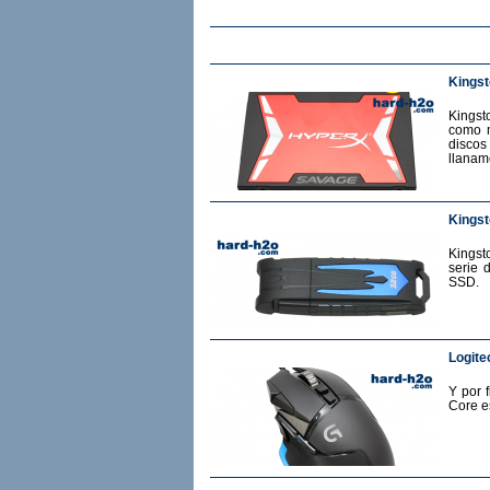
Kings
Kingst
como m
discos
llanam
Kingst
Kingst
serie 
SSD.
Logite
Y por 
Core e