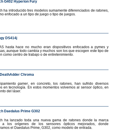
ch G402 Hyperion Fury
ch ha introducido tres modelos sumamente diferenciados de ratones,
no enfocado a un tipo de juego o tipo de juegos.
ogy DS414j
AS hasta hace no mucho eran dispositivos enfocados a pymes y
as, aunque todo cambia y muchos son los que escogen este tipo de
ón como centro de trabajo o de entretenimiento.
 DeathAdder Chroma
uipamiento
gamer
, en concreto, los ratones, han sufrido diversos
s en tecnología. En estos momentos volvemos al sensor óptico, en
nto del láser.
ch Daedalus Prime G302
ech ha lanzado toda una nueva gama de ratones donde la marca
a a los orígenes de los sensores ópticos mejorados, donde
ramos el Daedalus Prime, G302, como modelo de entrada.