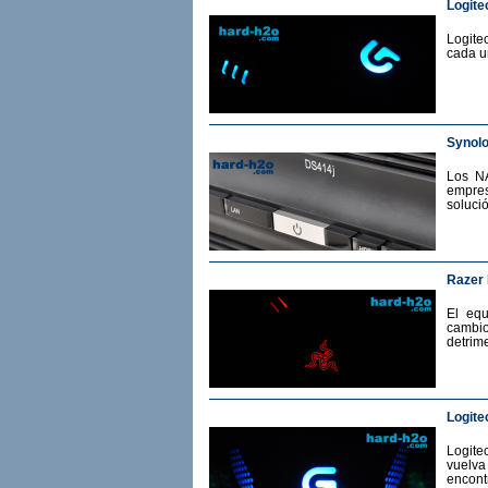
Logite
Logite
cada u
Synol
Los N
empres
soluci
Razer
El eq
cambio
detrime
Logite
Logit
vuelv
encont