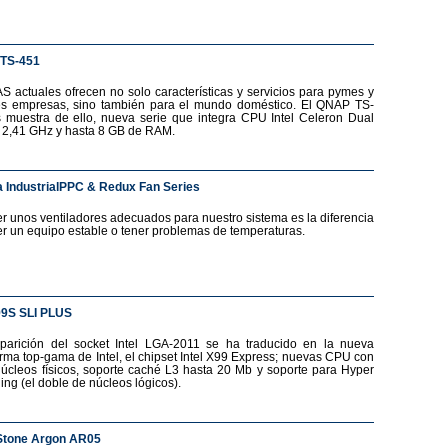
TS-451
S actuales ofrecen no solo características y servicios para pymes y
s empresas, sino también para el mundo doméstico. El QNAP TS-
 muestra de ello, nueva serie que integra CPU Intel Celeron Dual
 2,41 GHz y hasta 8 GB de RAM.
 IndustrialPPC & Redux Fan Series
r unos ventiladores adecuados para nuestro sistema es la diferencia
er un equipo estable o tener problemas de temperaturas.
99S SLI PLUS
parición del socket Intel LGA-2011 se ha traducido en la nueva
orma top-gama de Intel, el chipset Intel X99 Express; nuevas CPU con
núcleos físicos, soporte caché L3 hasta 20 Mb y soporte para Hyper
ing (el doble de núcleos lógicos).
Stone Argon AR05