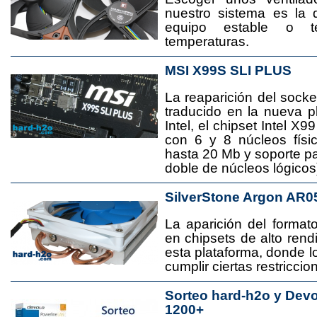
nuestro sistema es la 
equipo estable o t
temperaturas.
MSI X99S SLI PLUS
La reaparición del socke
traducido en la nueva 
Intel, el chipset Intel 
con 6 y 8 núcleos físi
hasta 20 Mb y soporte pa
doble de núcleos lógicos
SilverStone Argon AR0
La aparición del format
en chipsets de alto rend
esta plataforma, donde
cumplir ciertas restricci
Sorteo hard-h2o y Dev
1200+