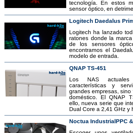
tecnología. En estos 
sensor óptico, en detrime
Logitech Daedalus Pri
Logitech ha lanzado t
ratones donde la marca
de los sensores ópti
encontramos el Daedal
modelo de entrada.
QNAP TS-451
Los NAS actuales
características y se
grandes empresas, sino
doméstico. El QNAP T
ello, nueva serie que in
Dual Core a 2,41 GHz y
Noctua IndustrialPPC 
Escoger unos ventila