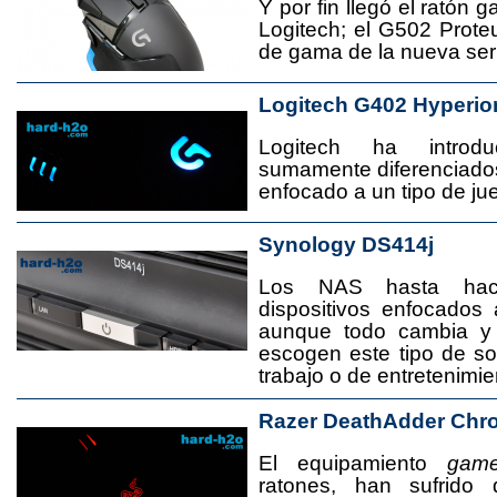
Y por fin llegó el ratón 
Logitech; el G502 Prote
de gama de la nueva seri
Logitech G402 Hyperio
Logitech ha introd
sumamente diferenciado
enfocado a un tipo de jue
Synology DS414j
Los NAS hasta ha
dispositivos enfocado
aunque todo cambia y
escogen este tipo de s
trabajo o de entretenimie
Razer DeathAdder Chr
El equipamiento
game
ratones, han sufrido