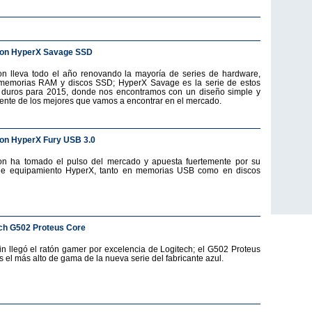
ton HyperX Savage SSD
on lleva todo el año renovando la mayoría de series de hardware,
emorias RAM y discos SSD; HyperX Savage es la serie de estos
 duros para 2015, donde nos encontramos con un diseño simple y
ente de los mejores que vamos a encontrar en el mercado.
on HyperX Fury USB 3.0
on ha tomado el pulso del mercado y apuesta fuertemente por su
de equipamiento HyperX, tanto en memorias USB como en discos
ch G502 Proteus Core
fin llegó el ratón gamer por excelencia de Logitech; el G502 Proteus
s el más alto de gama de la nueva serie del fabricante azul.