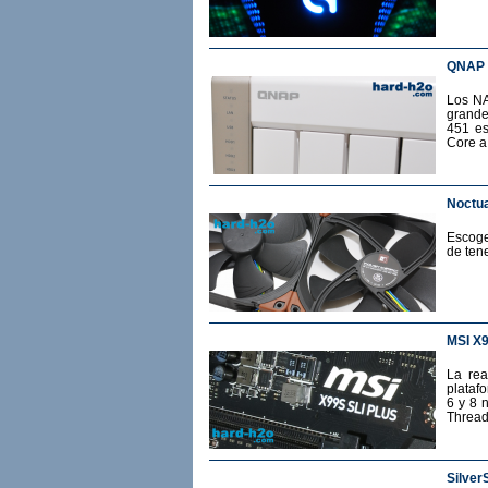
QNAP 
Los NA
grande
451 es
Core a
Noctua
Escoge
de ten
MSI X
La rea
plataf
6 y 8 
Thread
Silver