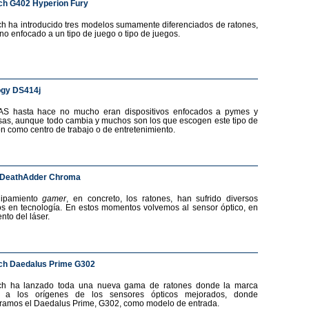
ch G402 Hyperion Fury
ch ha introducido tres modelos sumamente diferenciados de ratones,
no enfocado a un tipo de juego o tipo de juegos.
ogy DS414j
AS hasta hace no mucho eran dispositivos enfocados a pymes y
as, aunque todo cambia y muchos son los que escogen este tipo de
ón como centro de trabajo o de entretenimiento.
 DeathAdder Chroma
uipamiento
gamer
, en concreto, los ratones, han sufrido diversos
s en tecnología. En estos momentos volvemos al sensor óptico, en
nto del láser.
ch Daedalus Prime G302
ech ha lanzado toda una nueva gama de ratones donde la marca
a a los orígenes de los sensores ópticos mejorados, donde
ramos el Daedalus Prime, G302, como modelo de entrada.