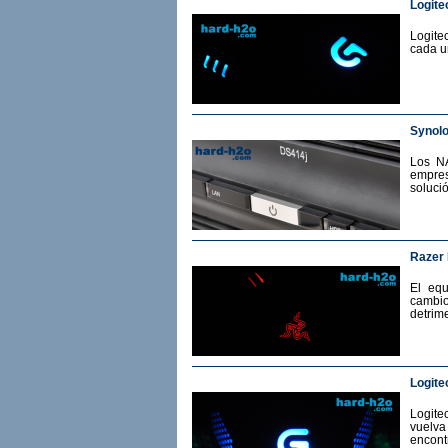
Logite
Logite
cada u
Synol
Los N
empres
soluci
Razer
El eq
cambio
detrime
Logite
Logit
vuelv
encont