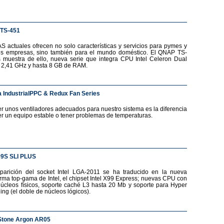
TS-451
S actuales ofrecen no solo características y servicios para pymes y
s empresas, sino también para el mundo doméstico. El QNAP TS-
 muestra de ello, nueva serie que integra CPU Intel Celeron Dual
 2,41 GHz y hasta 8 GB de RAM.
 IndustrialPPC & Redux Fan Series
r unos ventiladores adecuados para nuestro sistema es la diferencia
er un equipo estable o tener problemas de temperaturas.
99S SLI PLUS
parición del socket Intel LGA-2011 se ha traducido en la nueva
orma top-gama de Intel, el chipset Intel X99 Express; nuevas CPU con
núcleos físicos, soporte caché L3 hasta 20 Mb y soporte para Hyper
ing (el doble de núcleos lógicos).
Stone Argon AR05