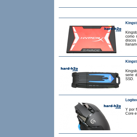
Kings
Kingst
como m
discos
llanam
Kingst
Kingst
serie 
SSD.
Logite
Y por 
Core e