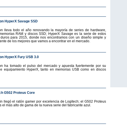
ton HyperX Savage SSD
on lleva todo el año renovando la mayoría de series de hardware,
emorias RAM y discos SSD; HyperX Savage es la serie de estos
 duros para 2015, donde nos encontramos con un diseño simple y
ente de los mejores que vamos a encontrar en el mercado.
on HyperX Fury USB 3.0
on ha tomado el pulso del mercado y apuesta fuertemente por su
de equipamiento HyperX, tanto en memorias USB como en discos
ch G502 Proteus Core
fin llegó el ratón gamer por excelencia de Logitech; el G502 Proteus
s el más alto de gama de la nueva serie del fabricante azul.