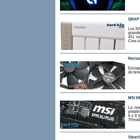
QNAP 
Los NA
grande
451 es
Core a
Noctua
Escoge
de ten
MSI X
La rea
plataf
6 y 8 
Thread
Silver