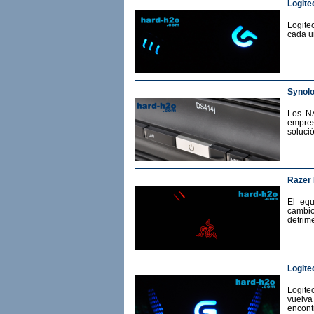
Logite
Logite
cada u
Synol
Los N
empres
soluci
Razer
El eq
cambio
detrime
Logite
Logit
vuelv
encont