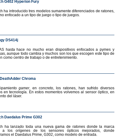
ch G402 Hyperion Fury
ch ha introducido tres modelos sumamente diferenciados de ratones,
no enfocado a un tipo de juego o tipo de juegos.
ogy DS414j
AS hasta hace no mucho eran dispositivos enfocados a pymes y
as, aunque todo cambia y muchos son los que escogen este tipo de
ón como centro de trabajo o de entretenimiento.
 DeathAdder Chroma
uipamiento
gamer
, en concreto, los ratones, han sufrido diversos
s en tecnología. En estos momentos volvemos al sensor óptico, en
nto del láser.
ch Daedalus Prime G302
ech ha lanzado toda una nueva gama de ratones donde la marca
a a los orígenes de los sensores ópticos mejorados, donde
ramos el Daedalus Prime, G302, como modelo de entrada.