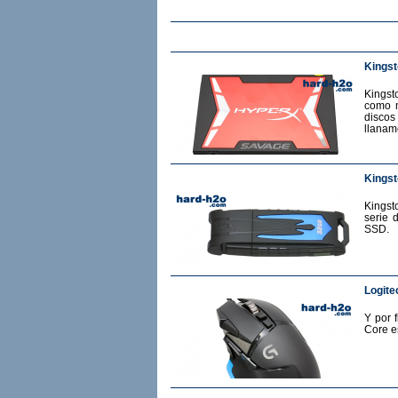
Kings
Kingst
como m
discos
llanam
Kingst
Kingst
serie 
SSD.
Logite
Y por 
Core e