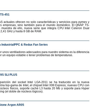
TS-451
S actuales ofrecen no solo características y servicios para pymes y
s empresas, sino también para el mundo doméstico. El QNAP TS-
 muestra de ello, nueva serie que integra CPU Intel Celeron Dual
 2,41 GHz y hasta 8 GB de RAM.
 IndustrialPPC & Redux Fan Series
r unos ventiladores adecuados para nuestro sistema es la diferencia
er un equipo estable o tener problemas de temperaturas.
99S SLI PLUS
parición del socket Intel LGA-2011 se ha traducido en la nueva
orma top-gama de Intel, el chipset Intel X99 Express; nuevas CPU con
núcleos físicos, soporte caché L3 hasta 20 Mb y soporte para Hyper
ing (el doble de núcleos lógicos).
Stone Argon AR05