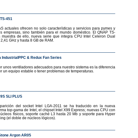
TS-451
S actuales ofrecen no solo características y servicios para pymes y
s empresas, sino también para el mundo doméstico. El QNAP TS-
 muestra de ello, nueva serie que integra CPU Intel Celeron Dual
 2,41 GHz y hasta 8 GB de RAM.
 IndustrialPPC & Redux Fan Series
r unos ventiladores adecuados para nuestro sistema es la diferencia
er un equipo estable o tener problemas de temperaturas.
99S SLI PLUS
parición del socket Intel LGA-2011 se ha traducido en la nueva
orma top-gama de Intel, el chipset Intel X99 Express; nuevas CPU con
núcleos físicos, soporte caché L3 hasta 20 Mb y soporte para Hyper
ing (el doble de núcleos lógicos).
Stone Argon AR05