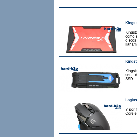
Kings
Kingst
como m
discos
llanam
Kingst
Kingst
serie 
SSD.
Logite
Y por 
Core e