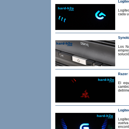
Logite
Logite
cada u
Synol
Los N
empres
soluci
Razer
El eq
cambio
detrime
Logite
Logit
vuelv
encont