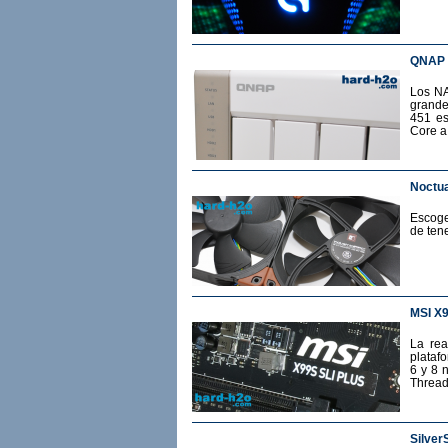
QNAP 
Los NA
grande
451 es
Core a
Noctua
Escoge
de ten
MSI X
La rea
plataf
6 y 8 
Thread
Silver