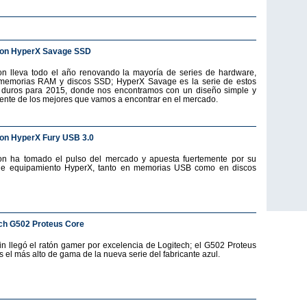
ton HyperX Savage SSD
on lleva todo el año renovando la mayoría de series de hardware,
emorias RAM y discos SSD; HyperX Savage es la serie de estos
 duros para 2015, donde nos encontramos con un diseño simple y
ente de los mejores que vamos a encontrar en el mercado.
on HyperX Fury USB 3.0
on ha tomado el pulso del mercado y apuesta fuertemente por su
de equipamiento HyperX, tanto en memorias USB como en discos
ch G502 Proteus Core
fin llegó el ratón gamer por excelencia de Logitech; el G502 Proteus
s el más alto de gama de la nueva serie del fabricante azul.