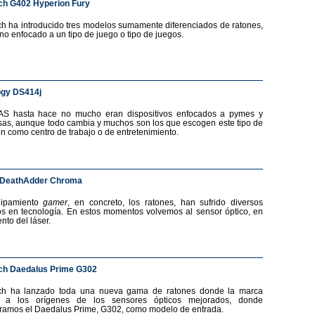
ch G402 Hyperion Fury
ch ha introducido tres modelos sumamente diferenciados de ratones,
no enfocado a un tipo de juego o tipo de juegos.
ogy DS414j
AS hasta hace no mucho eran dispositivos enfocados a pymes y
as, aunque todo cambia y muchos son los que escogen este tipo de
ón como centro de trabajo o de entretenimiento.
 DeathAdder Chroma
uipamiento
gamer
, en concreto, los ratones, han sufrido diversos
s en tecnología. En estos momentos volvemos al sensor óptico, en
nto del láser.
ch Daedalus Prime G302
ech ha lanzado toda una nueva gama de ratones donde la marca
a a los orígenes de los sensores ópticos mejorados, donde
ramos el Daedalus Prime, G302, como modelo de entrada.