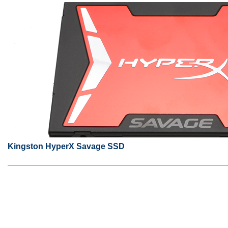
Kingston HyperX Savage SSD
Kingston HyperX Sava
Kingston lleva todo 
mayoría de series 