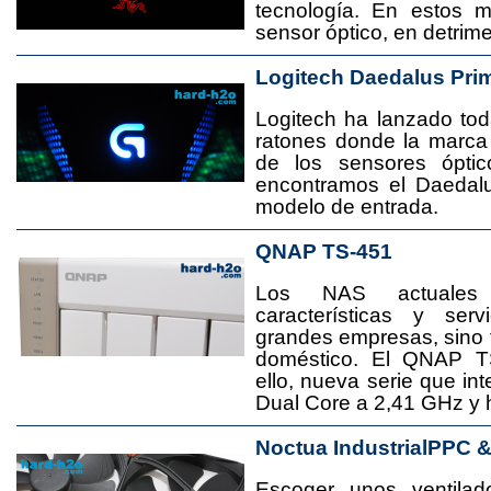
tecnología. En estos 
sensor óptico, en detrime
Logitech Daedalus Pri
Logitech ha lanzado t
ratones donde la marca
de los sensores ópti
encontramos el Daedal
modelo de entrada.
QNAP TS-451
Los NAS actuales
características y se
grandes empresas, sino
doméstico. El QNAP T
ello, nueva serie que in
Dual Core a 2,41 GHz y
Noctua IndustrialPPC 
Escoger unos ventila