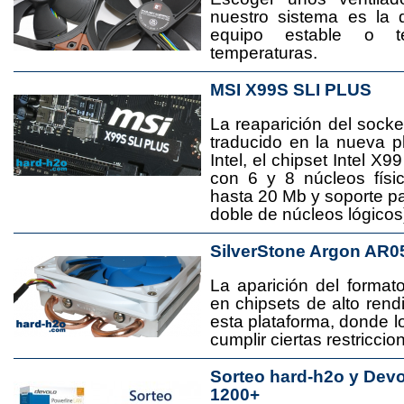
nuestro sistema es la 
equipo estable o t
temperaturas.
MSI X99S SLI PLUS
La reaparición del socke
traducido en la nueva 
Intel, el chipset Intel 
con 6 y 8 núcleos físi
hasta 20 Mb y soporte pa
doble de núcleos lógicos
SilverStone Argon AR0
La aparición del format
en chipsets de alto rend
esta plataforma, donde
cumplir ciertas restricci
Sorteo hard-h2o y Dev
1200+