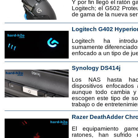
Y por fin llegó el ratón 
Logitech; el G502 Prote
de gama de la nueva seri
Logitech G402 Hyperio
Logitech ha introd
sumamente diferenciado
enfocado a un tipo de jue
Synology DS414j
Los NAS hasta ha
dispositivos enfocado
aunque todo cambia y
escogen este tipo de s
trabajo o de entretenimie
Razer DeathAdder Chr
El equipamiento
game
ratones, han sufrido