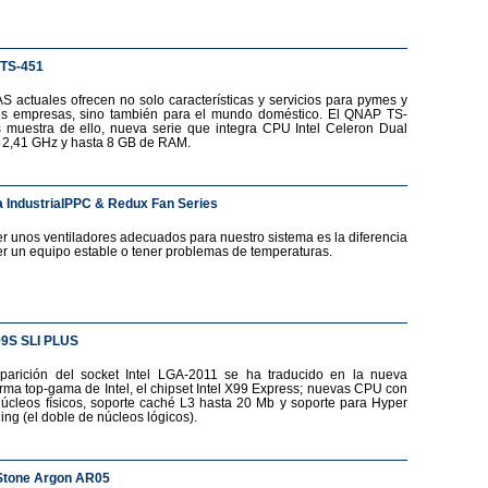
TS-451
S actuales ofrecen no solo características y servicios para pymes y
s empresas, sino también para el mundo doméstico. El QNAP TS-
 muestra de ello, nueva serie que integra CPU Intel Celeron Dual
 2,41 GHz y hasta 8 GB de RAM.
 IndustrialPPC & Redux Fan Series
r unos ventiladores adecuados para nuestro sistema es la diferencia
er un equipo estable o tener problemas de temperaturas.
99S SLI PLUS
parición del socket Intel LGA-2011 se ha traducido en la nueva
orma top-gama de Intel, el chipset Intel X99 Express; nuevas CPU con
núcleos físicos, soporte caché L3 hasta 20 Mb y soporte para Hyper
ing (el doble de núcleos lógicos).
Stone Argon AR05