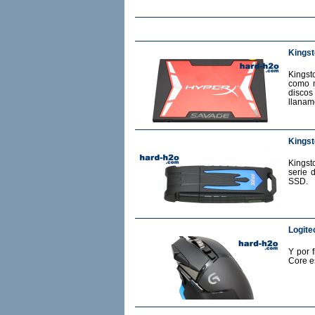
Kings
Kingst
como m
discos
llanam
Kingst
Kingst
serie 
SSD.
Logite
Y por 
Core e