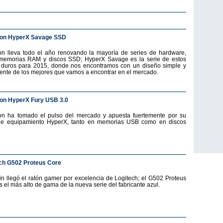
ton HyperX Savage SSD
on lleva todo el año renovando la mayoría de series de hardware,
emorias RAM y discos SSD; HyperX Savage es la serie de estos
 duros para 2015, donde nos encontramos con un diseño simple y
ente de los mejores que vamos a encontrar en el mercado.
on HyperX Fury USB 3.0
on ha tomado el pulso del mercado y apuesta fuertemente por su
de equipamiento HyperX, tanto en memorias USB como en discos
ch G502 Proteus Core
fin llegó el ratón gamer por excelencia de Logitech; el G502 Proteus
s el más alto de gama de la nueva serie del fabricante azul.