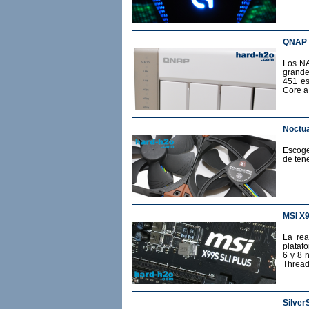
QNAP 
Los NA
grande
451 es
Core a
Noctua
Escoge
de ten
MSI X
La rea
plataf
6 y 8 
Thread
Silver