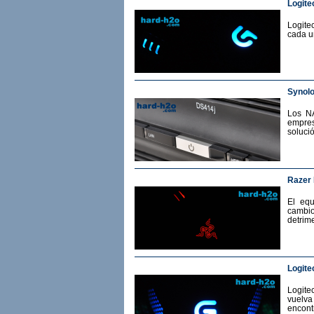
Logite
Logite
cada u
Synol
Los N
empres
soluci
Razer
El eq
cambio
detrime
Logite
Logit
vuelv
encont