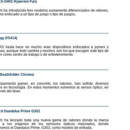
ch G402 Hyperion Fury
ch ha introducido tres modelos sumamente diferenciados de ratones,
no enfocado a un tipo de juego o tipo de juegos.
ogy DS414j
AS hasta hace no mucho eran dispositivos enfocados a pymes y
as, aunque todo cambia y muchos son los que escogen este tipo de
ón como centro de trabajo o de entretenimiento.
 DeathAdder Chroma
uipamiento
gamer
, en concreto, los ratones, han sufrido diversos
s en tecnología. En estos momentos volvemos al sensor óptico, en
nto del láser.
ch Daedalus Prime G302
ech ha lanzado toda una nueva gama de ratones donde la marca
a a los orígenes de los sensores ópticos mejorados, donde
ramos el Daedalus Prime, G302, como modelo de entrada.