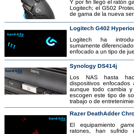
Y por fin llegó el ratón 
Logitech; el G502 Prote
de gama de la nueva seri
Logitech G402 Hyperio
Logitech ha introd
sumamente diferenciado
enfocado a un tipo de jue
Synology DS414j
Los NAS hasta ha
dispositivos enfocado
aunque todo cambia y
escogen este tipo de s
trabajo o de entretenimie
Razer DeathAdder Chr
El equipamiento
game
ratones, han sufrido