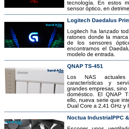
tecnología. En estos 
sensor óptico, en detrime
Logitech Daedalus Pri
Logitech ha lanzado t
ratones donde la marca
de los sensores ópti
encontramos el Daedal
modelo de entrada.
QNAP TS-451
Los NAS actuales
características y se
grandes empresas, sino
doméstico. El QNAP T
ello, nueva serie que in
Dual Core a 2,41 GHz y
Noctua IndustrialPPC 
Escoger unos ventila