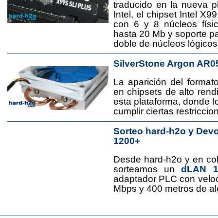
traducido en la nueva 
Intel, el chipset Intel 
con 6 y 8 núcleos físi
hasta 20 Mb y soporte pa
doble de núcleos lógicos
SilverStone Argon AR0
La aparición del format
en chipsets de alto rend
esta plataforma, donde
cumplir ciertas restricci
Sorteo hard-h2o y Dev
1200+
Desde hard-h2o y en co
sorteamos un
dLAN 12
adaptador PLC con velo
Mbps y 400 metros de al