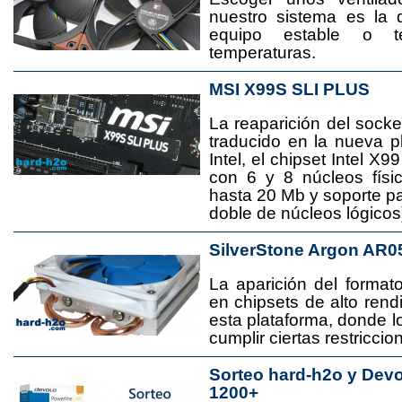
nuestro sistema es la 
equipo estable o t
temperaturas.
MSI X99S SLI PLUS
La reaparición del socke
traducido en la nueva 
Intel, el chipset Intel 
con 6 y 8 núcleos físi
hasta 20 Mb y soporte pa
doble de núcleos lógicos
SilverStone Argon AR0
La aparición del format
en chipsets de alto rend
esta plataforma, donde
cumplir ciertas restricci
Sorteo hard-h2o y Dev
1200+