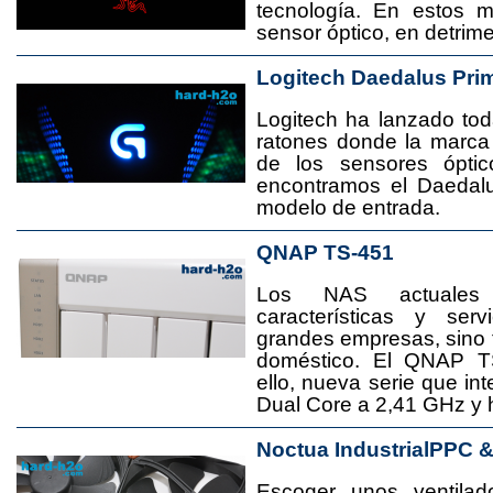
tecnología. En estos 
sensor óptico, en detrime
Logitech Daedalus Pri
Logitech ha lanzado t
ratones donde la marca
de los sensores ópti
encontramos el Daedal
modelo de entrada.
QNAP TS-451
Los NAS actuales
características y se
grandes empresas, sino
doméstico. El QNAP T
ello, nueva serie que in
Dual Core a 2,41 GHz y
Noctua IndustrialPPC 
Escoger unos ventila