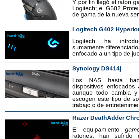
Y por fin llegó el ratón 
Logitech; el G502 Prote
de gama de la nueva seri
Logitech G402 Hyperio
Logitech ha introd
sumamente diferenciado
enfocado a un tipo de jue
Synology DS414j
Los NAS hasta ha
dispositivos enfocado
aunque todo cambia y
escogen este tipo de s
trabajo o de entretenimie
Razer DeathAdder Chr
El equipamiento
game
ratones, han sufrido