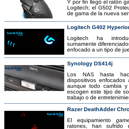
Y por fin llegó el ratón 
Logitech; el G502 Prote
de gama de la nueva seri
Logitech G402 Hyperio
Logitech ha introd
sumamente diferenciado
enfocado a un tipo de jue
Synology DS414j
Los NAS hasta ha
dispositivos enfocado
aunque todo cambia y
escogen este tipo de s
trabajo o de entretenimie
Razer DeathAdder Chr
El equipamiento
game
ratones, han sufrido