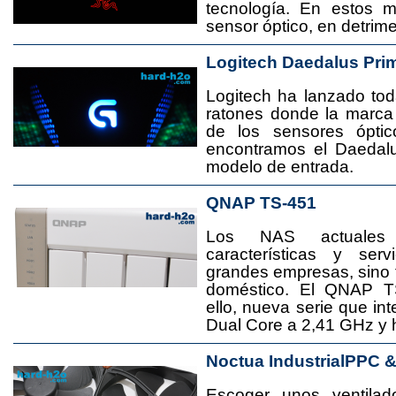
tecnología. En estos 
sensor óptico, en detrime
Logitech Daedalus Pri
Logitech ha lanzado t
ratones donde la marca
de los sensores ópti
encontramos el Daedal
modelo de entrada.
QNAP TS-451
Los NAS actuales
características y se
grandes empresas, sino
doméstico. El QNAP T
ello, nueva serie que in
Dual Core a 2,41 GHz y
Noctua IndustrialPPC 
Escoger unos ventila