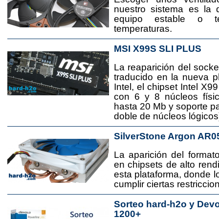
nuestro sistema es la 
equipo estable o t
temperaturas.
MSI X99S SLI PLUS
La reaparición del socke
traducido en la nueva 
Intel, el chipset Intel 
con 6 y 8 núcleos físi
hasta 20 Mb y soporte pa
doble de núcleos lógicos
SilverStone Argon AR0
La aparición del format
en chipsets de alto rend
esta plataforma, donde
cumplir ciertas restricci
Sorteo hard-h2o y Dev
1200+