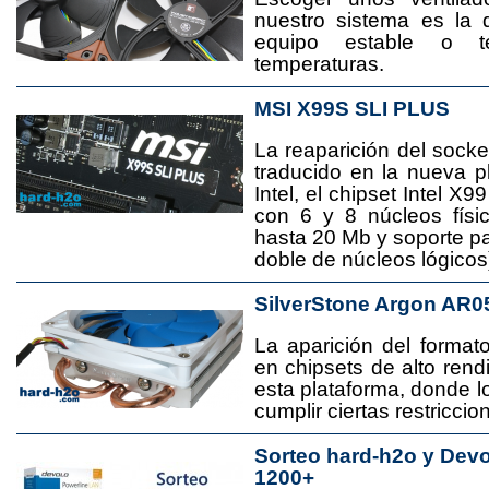
nuestro sistema es la 
equipo estable o t
temperaturas.
MSI X99S SLI PLUS
La reaparición del socke
traducido en la nueva 
Intel, el chipset Intel 
con 6 y 8 núcleos físi
hasta 20 Mb y soporte pa
doble de núcleos lógicos
SilverStone Argon AR0
La aparición del format
en chipsets de alto rend
esta plataforma, donde
cumplir ciertas restricci
Sorteo hard-h2o y Dev
1200+