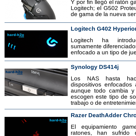
Y por fin llegó el ratón 
Logitech; el G502 Prote
de gama de la nueva seri
Logitech G402 Hyperio
Logitech ha introd
sumamente diferenciado
enfocado a un tipo de jue
Synology DS414j
Los NAS hasta ha
dispositivos enfocado
aunque todo cambia y
escogen este tipo de s
trabajo o de entretenimie
Razer DeathAdder Chr
El equipamiento
game
ratones, han sufrido