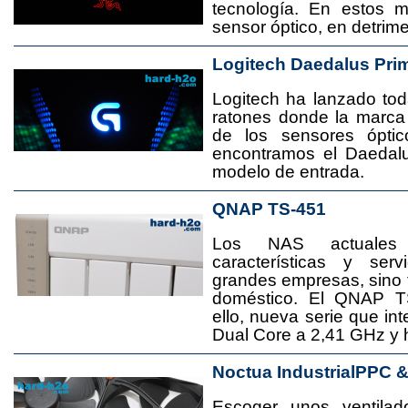
tecnología. En estos 
sensor óptico, en detrime
Logitech Daedalus Pri
Logitech ha lanzado t
ratones donde la marca
de los sensores ópti
encontramos el Daedal
modelo de entrada.
QNAP TS-451
Los NAS actuales
características y se
grandes empresas, sino
doméstico. El QNAP T
ello, nueva serie que in
Dual Core a 2,41 GHz y
Noctua IndustrialPPC 
Escoger unos ventila