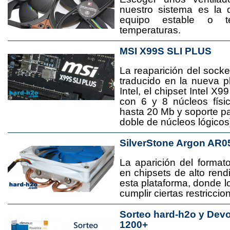
nuestro sistema es la 
equipo estable o t
temperaturas.
MSI X99S SLI PLUS
La reaparición del socke
traducido en la nueva 
Intel, el chipset Intel 
con 6 y 8 núcleos físi
hasta 20 Mb y soporte pa
doble de núcleos lógicos
SilverStone Argon AR0
La aparición del format
en chipsets de alto rend
esta plataforma, donde
cumplir ciertas restricci
Sorteo hard-h2o y Dev
1200+