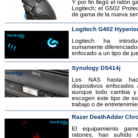
Y por fin llegó el ratón 
Logitech; el G502 Prote
de gama de la nueva seri
Logitech G402 Hyperio
Logitech ha introd
sumamente diferenciado
enfocado a un tipo de jue
Synology DS414j
Los NAS hasta ha
dispositivos enfocado
aunque todo cambia y
escogen este tipo de s
trabajo o de entretenimie
Razer DeathAdder Chr
El equipamiento
game
ratones, han sufrido