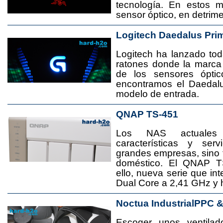
tecnología. En estos 
sensor óptico, en detrime
Logitech Daedalus Pri
Logitech ha lanzado t
ratones donde la marca
de los sensores ópti
encontramos el Daedal
modelo de entrada.
QNAP TS-451
Los NAS actuales
características y se
grandes empresas, sino
doméstico. El QNAP T
ello, nueva serie que in
Dual Core a 2,41 GHz y
Noctua IndustrialPPC 
Escoger unos ventila