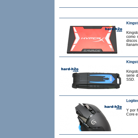
Kings
Kingst
como m
discos
llanam
Kingst
Kingst
serie 
SSD.
Logite
Y por 
Core e