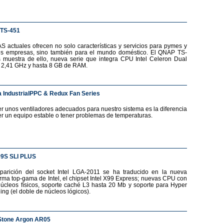
TS-451
S actuales ofrecen no solo características y servicios para pymes y
s empresas, sino también para el mundo doméstico. El QNAP TS-
 muestra de ello, nueva serie que integra CPU Intel Celeron Dual
 2,41 GHz y hasta 8 GB de RAM.
 IndustrialPPC & Redux Fan Series
r unos ventiladores adecuados para nuestro sistema es la diferencia
er un equipo estable o tener problemas de temperaturas.
99S SLI PLUS
parición del socket Intel LGA-2011 se ha traducido en la nueva
orma top-gama de Intel, el chipset Intel X99 Express; nuevas CPU con
núcleos físicos, soporte caché L3 hasta 20 Mb y soporte para Hyper
ing (el doble de núcleos lógicos).
Stone Argon AR05