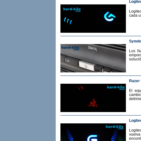
Logite
Logite
cada u
Synol
Los N
empres
soluci
Razer
El eq
cambio
detrime
Logite
Logit
vuelv
encont