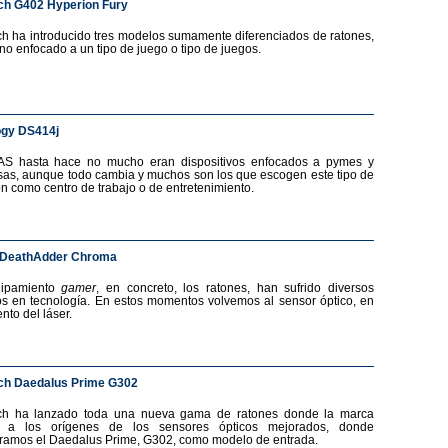
ch G402 Hyperion Fury
ch ha introducido tres modelos sumamente diferenciados de ratones,
no enfocado a un tipo de juego o tipo de juegos.
ogy DS414j
AS hasta hace no mucho eran dispositivos enfocados a pymes y
as, aunque todo cambia y muchos son los que escogen este tipo de
ón como centro de trabajo o de entretenimiento.
 DeathAdder Chroma
uipamiento
gamer
, en concreto, los ratones, han sufrido diversos
s en tecnología. En estos momentos volvemos al sensor óptico, en
nto del láser.
ch Daedalus Prime G302
ech ha lanzado toda una nueva gama de ratones donde la marca
a a los orígenes de los sensores ópticos mejorados, donde
ramos el Daedalus Prime, G302, como modelo de entrada.