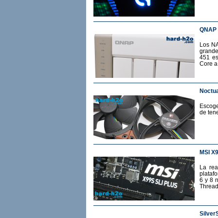
QNAP 
Los NA
grande
451 es
Core a
Noctua
Escoge
de ten
MSI X
La rea
plataf
6 y 8 
Thread
Silver