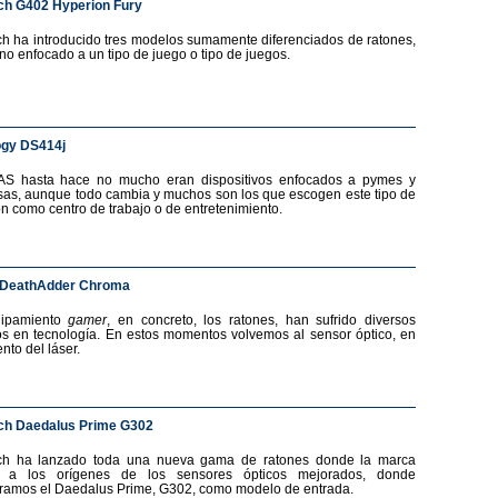
ch G402 Hyperion Fury
ch ha introducido tres modelos sumamente diferenciados de ratones,
no enfocado a un tipo de juego o tipo de juegos.
ogy DS414j
AS hasta hace no mucho eran dispositivos enfocados a pymes y
as, aunque todo cambia y muchos son los que escogen este tipo de
ón como centro de trabajo o de entretenimiento.
 DeathAdder Chroma
uipamiento
gamer
, en concreto, los ratones, han sufrido diversos
s en tecnología. En estos momentos volvemos al sensor óptico, en
nto del láser.
ch Daedalus Prime G302
ech ha lanzado toda una nueva gama de ratones donde la marca
a a los orígenes de los sensores ópticos mejorados, donde
ramos el Daedalus Prime, G302, como modelo de entrada.