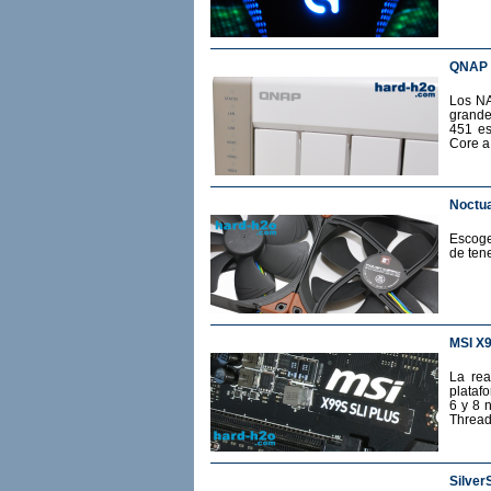
QNAP 
Los NA
grande
451 es
Core a
Noctua
Escoge
de ten
MSI X
La rea
plataf
6 y 8 
Thread
Silver