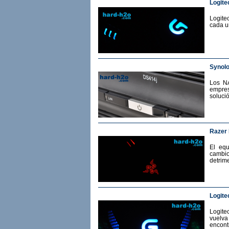
Logite
Logite
cada u
Synol
Los N
empres
soluci
Razer
El eq
cambio
detrime
Logite
Logit
vuelv
encont