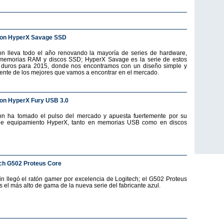
ton HyperX Savage SSD
on lleva todo el año renovando la mayoría de series de hardware,
emorias RAM y discos SSD; HyperX Savage es la serie de estos
 duros para 2015, donde nos encontramos con un diseño simple y
ente de los mejores que vamos a encontrar en el mercado.
on HyperX Fury USB 3.0
on ha tomado el pulso del mercado y apuesta fuertemente por su
de equipamiento HyperX, tanto en memorias USB como en discos
ch G502 Proteus Core
fin llegó el ratón gamer por excelencia de Logitech; el G502 Proteus
s el más alto de gama de la nueva serie del fabricante azul.