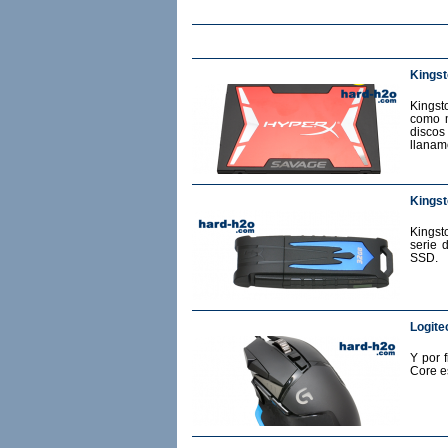
Kings
Kingst
como m
discos
llanam
Kingst
Kingst
serie 
SSD.
Logite
Y por 
Core e