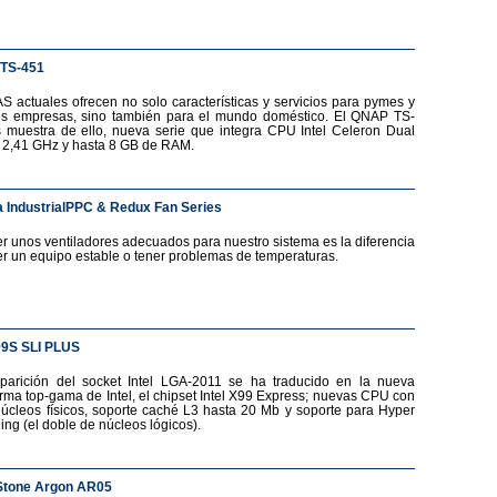
TS-451
S actuales ofrecen no solo características y servicios para pymes y
s empresas, sino también para el mundo doméstico. El QNAP TS-
 muestra de ello, nueva serie que integra CPU Intel Celeron Dual
 2,41 GHz y hasta 8 GB de RAM.
 IndustrialPPC & Redux Fan Series
r unos ventiladores adecuados para nuestro sistema es la diferencia
er un equipo estable o tener problemas de temperaturas.
99S SLI PLUS
parición del socket Intel LGA-2011 se ha traducido en la nueva
orma top-gama de Intel, el chipset Intel X99 Express; nuevas CPU con
núcleos físicos, soporte caché L3 hasta 20 Mb y soporte para Hyper
ing (el doble de núcleos lógicos).
Stone Argon AR05