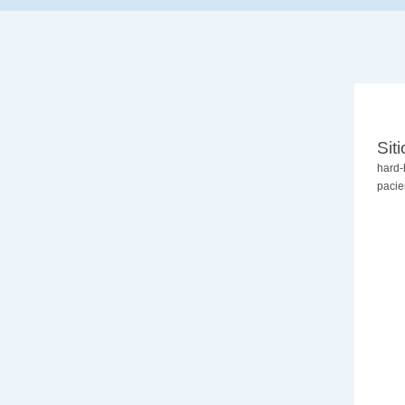
Sit
hard-
pacie