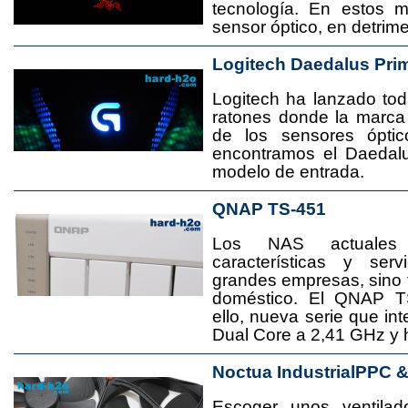
tecnología. En estos 
sensor óptico, en detrime
Logitech Daedalus Pri
Logitech ha lanzado t
ratones donde la marca
de los sensores ópti
encontramos el Daedal
modelo de entrada.
QNAP TS-451
Los NAS actuales
características y se
grandes empresas, sino
doméstico. El QNAP T
ello, nueva serie que in
Dual Core a 2,41 GHz y
Noctua IndustrialPPC 
Escoger unos ventila