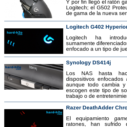
Y por fin llegó el ratón 
Logitech; el G502 Prote
de gama de la nueva seri
Logitech G402 Hyperio
Logitech ha introd
sumamente diferenciado
enfocado a un tipo de jue
Synology DS414j
Los NAS hasta ha
dispositivos enfocado
aunque todo cambia y
escogen este tipo de s
trabajo o de entretenimie
Razer DeathAdder Chr
El equipamiento
game
ratones, han sufrido