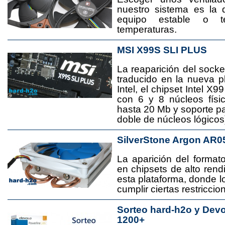
nuestro sistema es la 
equipo estable o t
temperaturas.
MSI X99S SLI PLUS
La reaparición del socke
traducido en la nueva 
Intel, el chipset Intel 
con 6 y 8 núcleos físi
hasta 20 Mb y soporte pa
doble de núcleos lógicos
SilverStone Argon AR0
La aparición del format
en chipsets de alto rend
esta plataforma, donde
cumplir ciertas restricci
Sorteo hard-h2o y Dev
1200+