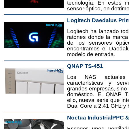
tecnología. En estos 
sensor óptico, en detrime
Logitech Daedalus Pri
Logitech ha lanzado t
ratones donde la marca
de los sensores ópti
encontramos el Daedal
modelo de entrada.
QNAP TS-451
Los NAS actuales
características y se
grandes empresas, sino
doméstico. El QNAP T
ello, nueva serie que in
Dual Core a 2,41 GHz y
Noctua IndustrialPPC 
Escoger unos ventila