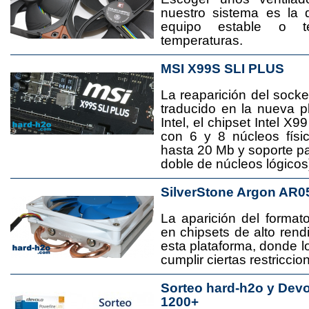
nuestro sistema es la 
equipo estable o t
temperaturas.
MSI X99S SLI PLUS
La reaparición del socke
traducido en la nueva 
Intel, el chipset Intel 
con 6 y 8 núcleos físi
hasta 20 Mb y soporte pa
doble de núcleos lógicos
SilverStone Argon AR0
La aparición del format
en chipsets de alto rend
esta plataforma, donde
cumplir ciertas restricci
Sorteo hard-h2o y Dev
1200+