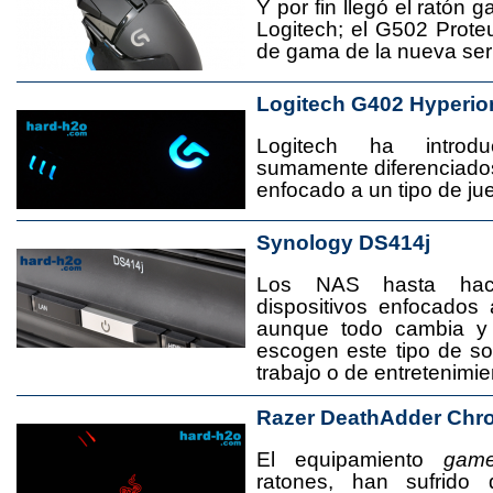
Y por fin llegó el ratón 
Logitech; el G502 Prote
de gama de la nueva seri
Logitech G402 Hyperio
Logitech ha introd
sumamente diferenciado
enfocado a un tipo de jue
Synology DS414j
Los NAS hasta ha
dispositivos enfocado
aunque todo cambia y
escogen este tipo de s
trabajo o de entretenimie
Razer DeathAdder Chr
El equipamiento
game
ratones, han sufrido