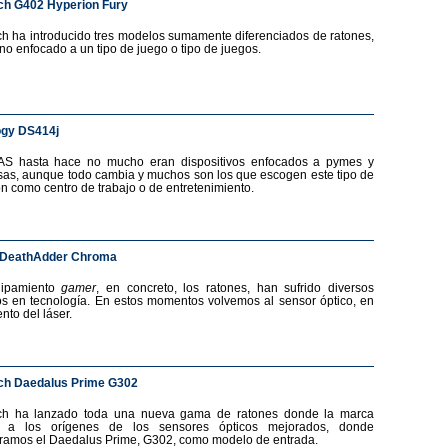
ch G402 Hyperion Fury
ch ha introducido tres modelos sumamente diferenciados de ratones,
no enfocado a un tipo de juego o tipo de juegos.
ogy DS414j
AS hasta hace no mucho eran dispositivos enfocados a pymes y
as, aunque todo cambia y muchos son los que escogen este tipo de
ón como centro de trabajo o de entretenimiento.
 DeathAdder Chroma
uipamiento
gamer
, en concreto, los ratones, han sufrido diversos
s en tecnología. En estos momentos volvemos al sensor óptico, en
nto del láser.
ch Daedalus Prime G302
ech ha lanzado toda una nueva gama de ratones donde la marca
a a los orígenes de los sensores ópticos mejorados, donde
ramos el Daedalus Prime, G302, como modelo de entrada.