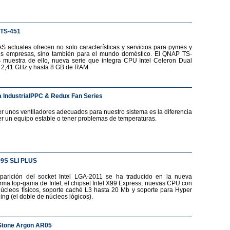
TS-451
S actuales ofrecen no solo características y servicios para pymes y
s empresas, sino también para el mundo doméstico. El QNAP TS-
 muestra de ello, nueva serie que integra CPU Intel Celeron Dual
 2,41 GHz y hasta 8 GB de RAM.
 IndustrialPPC & Redux Fan Series
r unos ventiladores adecuados para nuestro sistema es la diferencia
er un equipo estable o tener problemas de temperaturas.
99S SLI PLUS
parición del socket Intel LGA-2011 se ha traducido en la nueva
orma top-gama de Intel, el chipset Intel X99 Express; nuevas CPU con
núcleos físicos, soporte caché L3 hasta 20 Mb y soporte para Hyper
ing (el doble de núcleos lógicos).
Stone Argon AR05