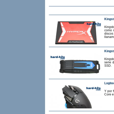
Kings
Kingst
como m
discos
llanam
Kingst
Kingst
serie 
SSD.
Logite
Y por 
Core e