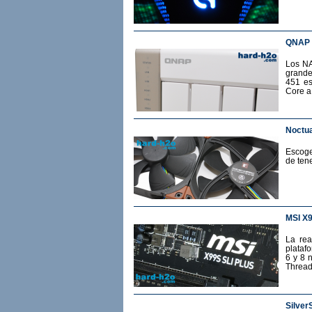
QNAP 
Los NA
grande
451 es
Core a
Noctua
Escoge
de ten
MSI X
La rea
plataf
6 y 8 
Thread
Silver