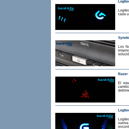
Logite
Logite
cada u
Synol
Los N
empres
soluci
Razer
El eq
cambio
detrime
Logite
Logit
vuelv
encont