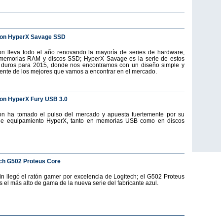
ton HyperX Savage SSD
on lleva todo el año renovando la mayoría de series de hardware,
emorias RAM y discos SSD; HyperX Savage es la serie de estos
 duros para 2015, donde nos encontramos con un diseño simple y
ente de los mejores que vamos a encontrar en el mercado.
on HyperX Fury USB 3.0
on ha tomado el pulso del mercado y apuesta fuertemente por su
de equipamiento HyperX, tanto en memorias USB como en discos
ch G502 Proteus Core
fin llegó el ratón gamer por excelencia de Logitech; el G502 Proteus
s el más alto de gama de la nueva serie del fabricante azul.