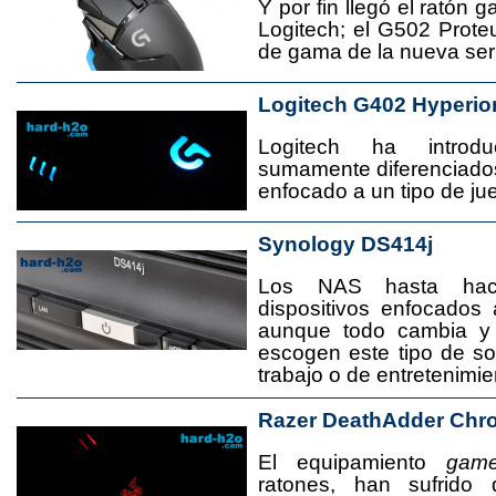
Y por fin llegó el ratón 
Logitech; el G502 Prote
de gama de la nueva seri
Logitech G402 Hyperio
Logitech ha introd
sumamente diferenciado
enfocado a un tipo de jue
Synology DS414j
Los NAS hasta ha
dispositivos enfocado
aunque todo cambia y
escogen este tipo de s
trabajo o de entretenimie
Razer DeathAdder Chr
El equipamiento
game
ratones, han sufrido