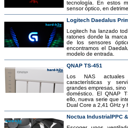
tecnología. En estos 
sensor óptico, en detrime
Logitech Daedalus Pri
Logitech ha lanzado t
ratones donde la marca
de los sensores ópti
encontramos el Daedal
modelo de entrada.
QNAP TS-451
Los NAS actuales
características y se
grandes empresas, sino
doméstico. El QNAP T
ello, nueva serie que in
Dual Core a 2,41 GHz y
Noctua IndustrialPPC 
Escoger unos ventila