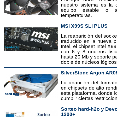
nuestro sistema es la 
equipo estable o t
temperaturas.
MSI X99S SLI PLUS
La reaparición del socke
traducido en la nueva 
Intel, el chipset Intel 
con 6 y 8 núcleos físi
hasta 20 Mb y soporte pa
doble de núcleos lógicos
SilverStone Argon AR0
La aparición del format
en chipsets de alto rend
esta plataforma, donde
cumplir ciertas restricci
Sorteo hard-h2o y Dev
1200+