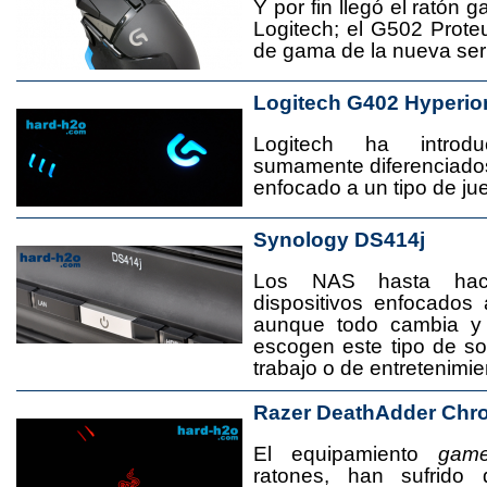
Y por fin llegó el ratón 
Logitech; el G502 Prote
de gama de la nueva seri
Logitech G402 Hyperio
Logitech ha introd
sumamente diferenciado
enfocado a un tipo de jue
Synology DS414j
Los NAS hasta ha
dispositivos enfocado
aunque todo cambia y
escogen este tipo de s
trabajo o de entretenimie
Razer DeathAdder Chr
El equipamiento
game
ratones, han sufrido