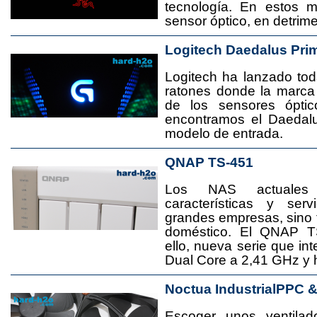
tecnología. En estos 
sensor óptico, en detrime
Logitech Daedalus Pri
Logitech ha lanzado t
ratones donde la marca
de los sensores ópti
encontramos el Daedal
modelo de entrada.
QNAP TS-451
Los NAS actuales
características y se
grandes empresas, sino
doméstico. El QNAP T
ello, nueva serie que in
Dual Core a 2,41 GHz y
Noctua IndustrialPPC 
Escoger unos ventila