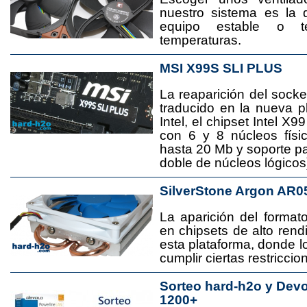
nuestro sistema es la 
equipo estable o t
temperaturas.
MSI X99S SLI PLUS
La reaparición del socke
traducido en la nueva 
Intel, el chipset Intel 
con 6 y 8 núcleos físi
hasta 20 Mb y soporte pa
doble de núcleos lógicos
SilverStone Argon AR0
La aparición del format
en chipsets de alto rend
esta plataforma, donde
cumplir ciertas restricci
Sorteo hard-h2o y Dev
1200+