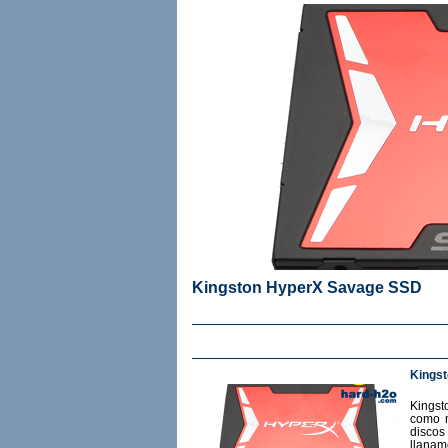
Kingston HyperX Savage SSD
Kings
Kingst
como m
discos
llanam