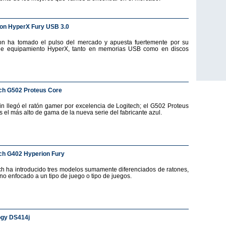
on HyperX Fury USB 3.0
on ha tomado el pulso del mercado y apuesta fuertemente por su
de equipamiento HyperX, tanto en memorias USB como en discos
ch G502 Proteus Core
fin llegó el ratón gamer por excelencia de Logitech; el G502 Proteus
s el más alto de gama de la nueva serie del fabricante azul.
ch G402 Hyperion Fury
ch ha introducido tres modelos sumamente diferenciados de ratones,
no enfocado a un tipo de juego o tipo de juegos.
ogy DS414j