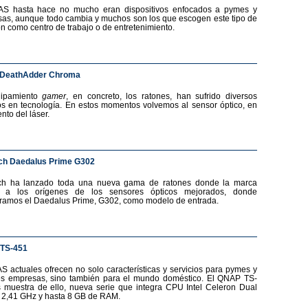
AS hasta hace no mucho eran dispositivos enfocados a pymes y
as, aunque todo cambia y muchos son los que escogen este tipo de
ón como centro de trabajo o de entretenimiento.
 DeathAdder Chroma
uipamiento
gamer
, en concreto, los ratones, han sufrido diversos
s en tecnología. En estos momentos volvemos al sensor óptico, en
nto del láser.
ch Daedalus Prime G302
ech ha lanzado toda una nueva gama de ratones donde la marca
a a los orígenes de los sensores ópticos mejorados, donde
ramos el Daedalus Prime, G302, como modelo de entrada.
TS-451
S actuales ofrecen no solo características y servicios para pymes y
s empresas, sino también para el mundo doméstico. El QNAP TS-
 muestra de ello, nueva serie que integra CPU Intel Celeron Dual
 2,41 GHz y hasta 8 GB de RAM.