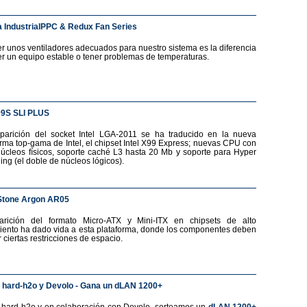
 IndustrialPPC & Redux Fan Series
r unos ventiladores adecuados para nuestro sistema es la diferencia
er un equipo estable o tener problemas de temperaturas.
99S SLI PLUS
parición del socket Intel LGA-2011 se ha traducido en la nueva
orma top-gama de Intel, el chipset Intel X99 Express; nuevas CPU con
núcleos físicos, soporte caché L3 hasta 20 Mb y soporte para Hyper
ing (el doble de núcleos lógicos).
Stone Argon AR05
arición del formato Micro-ATX y Mini-ITX en chipsets de alto
iento ha dado vida a esta plataforma, donde los componentes deben
 ciertas restricciones de espacio.
 hard-h2o y Devolo - Gana un dLAN 1200+