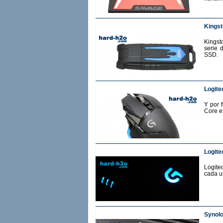
Kingst
Kingst
serie 
SSD.
Logite
Y por 
Core e
Logite
Logite
cada u
Synol