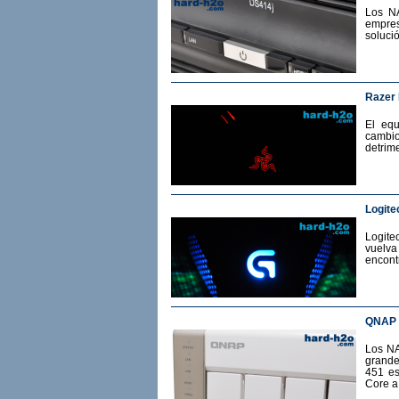
Los N
empres
soluci
Razer
El eq
cambio
detrime
Logite
Logit
vuelv
encont
QNAP 
Los NA
grande
451 es
Core a