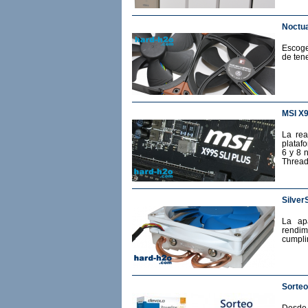
Noctua
Escoge
de ten
MSI X
La rea
plataf
6 y 8 
Thread
Silver
La ap
rendim
cumplir
Sorteo