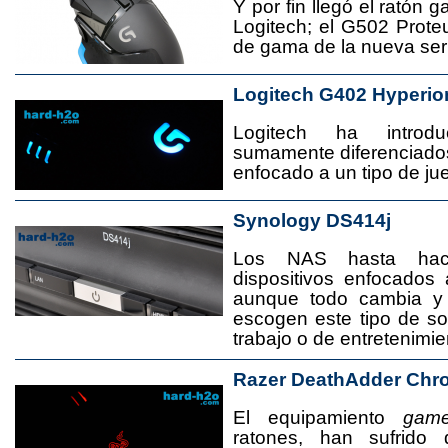
Y por fin llegó el ratón 
Logitech; el G502 Prote
de gama de la nueva seri
Logitech G402 Hyperio
Logitech ha introd
sumamente diferenciado
enfocado a un tipo de jue
Synology DS414j
Los NAS hasta ha
dispositivos enfocado
aunque todo cambia y
escogen este tipo de s
trabajo o de entretenimie
Razer DeathAdder Chr
El equipamiento
game
ratones, han sufrido