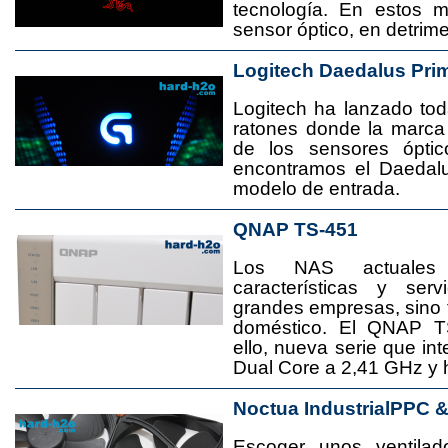
tecnología. En estos 
sensor óptico, en detrime
Logitech Daedalus Pri
Logitech ha lanzado t
ratones donde la marca
de los sensores ópti
encontramos el Daedal
modelo de entrada.
QNAP TS-451
Los NAS actuales
características y se
grandes empresas, sino
doméstico. El QNAP T
ello, nueva serie que in
Dual Core a 2,41 GHz y
Noctua IndustrialPPC 
Escoger unos ventila