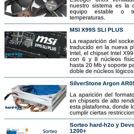
nuestro sistema es la 
equipo estable o t
temperaturas.
MSI X99S SLI PLUS
La reaparición del socke
traducido en la nueva 
Intel, el chipset Intel 
con 6 y 8 núcleos físi
hasta 20 Mb y soporte pa
doble de núcleos lógicos
SilverStone Argon AR0
La aparición del format
en chipsets de alto rend
esta plataforma, donde
cumplir ciertas restricci
Sorteo hard-h2o y Dev
1200+