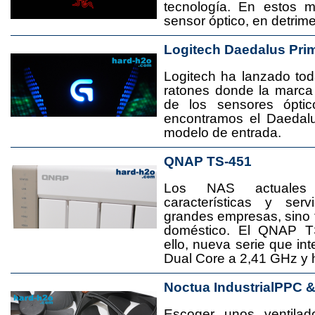
tecnología. En estos 
sensor óptico, en detrime
Logitech Daedalus Pri
Logitech ha lanzado t
ratones donde la marca
de los sensores ópti
encontramos el Daedal
modelo de entrada.
QNAP TS-451
Los NAS actuales
características y se
grandes empresas, sino
doméstico. El QNAP T
ello, nueva serie que in
Dual Core a 2,41 GHz y
Noctua IndustrialPPC 
Escoger unos ventila