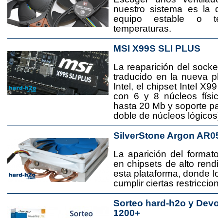
nuestro sistema es la 
equipo estable o t
temperaturas.
MSI X99S SLI PLUS
La reaparición del socke
traducido en la nueva 
Intel, el chipset Intel 
con 6 y 8 núcleos físi
hasta 20 Mb y soporte pa
doble de núcleos lógicos
SilverStone Argon AR0
La aparición del format
en chipsets de alto rend
esta plataforma, donde
cumplir ciertas restricci
Sorteo hard-h2o y Dev
1200+