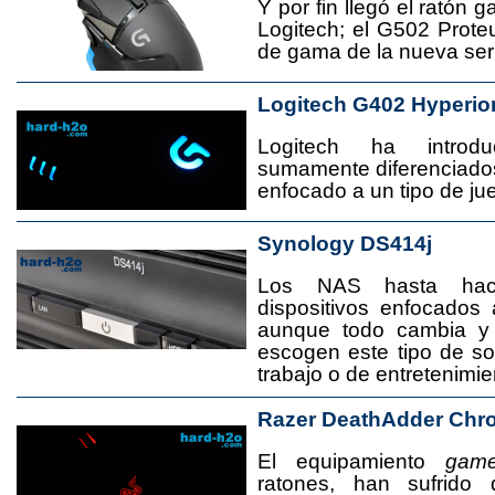
Y por fin llegó el ratón 
Logitech; el G502 Prote
de gama de la nueva seri
Logitech G402 Hyperio
Logitech ha introd
sumamente diferenciado
enfocado a un tipo de jue
Synology DS414j
Los NAS hasta ha
dispositivos enfocado
aunque todo cambia y
escogen este tipo de s
trabajo o de entretenimie
Razer DeathAdder Chr
El equipamiento
game
ratones, han sufrido